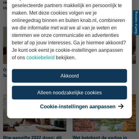
reserveren voor btw en
jouw bankpakket
geselecteerde partners makkelijk en persoonlijk te
inkomstenbelasting
maken. Met deze cookies volgen we je
onlinegedrag binnen en buiten knab.nl, combineren
we die informatie met wat we al van je weten en
stemmen we onze communicatie en advertenties
beter af op jouw interesses. Ga je hiermee akkoord?
Je kunt ook eerst je cookie-instellingen aanpassen
of ons
cookiebeleid
bekijken.
Ondernemen met Sannaz van
Jouw urenregistratie als
Sannaz Photography
Akkoord
zzp’er: zo houd je ’m bij
Alleen noodzakelijke cookies
Cookie-instellingen aanpassen
Btw-aangifte 2022 doen: dit
Wat betekent de oorlog in