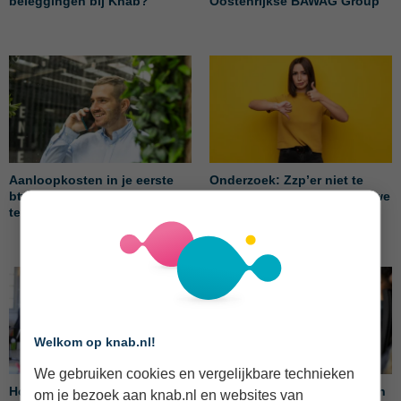
beleggingen bij Knab?
Oostenrijkse BAWAG Group
Aanloopkosten in je eerste
Onderzoek: Zzp’er niet te
btw-aangifte: zo vraag je btw
spreken over voorstel nieuwe
terug
zzp-wet
Welkom op knab.nl!
We gebruiken cookies en vergelijkbare technieken
Hoeveel moet je als zzp'er
Zo bepaalt Knab de prijs van
om je bezoek aan knab.nl en websites van