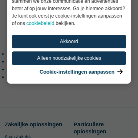
stemmen we onze communicatie en advertenties
Hoe kan ik gebruik maken van Knab Beleggen?
beter af op jouw interesses. Ga je hiermee akkoord?
Kan ik via Knab ook zelf beleggen?
Je kunt ook eerst je cookie-instellingen aanpassen
Wat is het verschil tussen privé en zakelijk
of ons
cookiebeleid
bekijken.
beleggen?
Handige links
Akkoord
Privé beleggen als zzp'er
Alleen noodzakelijke cookies
Beleggen met gemak
Waarin we beleggen
Cookie-instellingen aanpassen
Bereken hoeveel rendement je kan verwachten
Zakelijke oplossingen
Particuliere
oplossingen
Knab Zakelijk