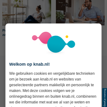
Privé of zakelijk beleggen als
Beleggen als zzp’er: 5 tips
zzp’er? Zo zit het fiscaal
voor een verstandige start
Welkom op knab.nl!
We gebruiken cookies en vergelijkbare technieken
Veelgestelde vragen
om je bezoek aan knab.nl en websites van
geselecteerde partners makkelijk en persoonlijk te
Kan ik als zzp'er beleggen bij Knab?
maken. Met deze cookies volgen we je
Hoe werkt het als ik mijn geld door Knab laat
onlinegedrag binnen en buiten knab.nl, combineren
beleggen?
we die informatie met wat we al van je weten en