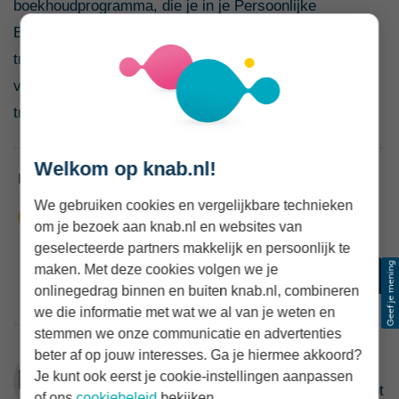
boekhoudprogramma, die je in je Persoonlijke
Bankomgeving uploadt voor verwerking. Alle
transacties binnen een batch worden individueel
verwerkt. Daardoor staan ze als losse betalingen in je
transactieoverzicht.
Welkom op knab.nl!
We gebruiken cookies en vergelijkbare technieken
om je bezoek aan knab.nl en websites van
geselecteerde partners makkelijk en persoonlijk te
maken. Met deze cookies volgen we je
onlinegedrag binnen en buiten knab.nl, combineren
we die informatie met wat we al van je weten en
stemmen we onze communicatie en advertenties
beter af op jouw interesses. Ga je hiermee akkoord?
Knab
Je kunt ook eerst je cookie-instellingen aanpassen
Met behulp van slimme technologie helpt
of ons
cookiebeleid
bekijken.