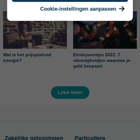
Cookie-instellingen aanpassen
Wat is het prijsplafond
Eindejaarstips 2022: 7
energie?
slimmigheidjes waarmee je
geld bespaart
Lees meer
Zakelijke oplossingen
Particuliere