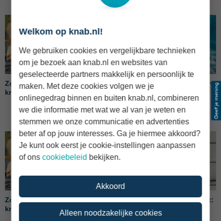
Welkom op knab.nl!
We gebruiken cookies en vergelijkbare technieken
om je bezoek aan knab.nl en websites van
geselecteerde partners makkelijk en persoonlijk te
Zoveel kindgebonden budget
Goedkope vakantielanden in
maken. Met deze cookies volgen we je
krijg je in 2024
Europa: waar ben je
onlinegedrag binnen en buiten knab.nl, combineren
voordelig uit?
we die informatie met wat we al van je weten en
stemmen we onze communicatie en advertenties
beter af op jouw interesses. Ga je hiermee akkoord?
Je kunt ook eerst je cookie-instellingen aanpassen
of ons
cookiebeleid
bekijken.
Akkoord
Zoveel kindgebonden budget
De middelingsregeling stopt:
krijg je in 2023
dit moet je weten
Alleen noodzakelijke cookies