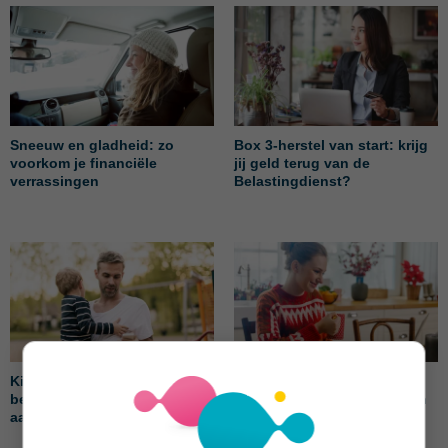
Sneeuw en gladheid: zo
Box 3-herstel van start: krijg
voorkom je financiële
jij geld terug van de
verrassingen
Belastingdienst?
Kindgebonden budget 2026:
Slim het jaar afsluiten: 8
bedragen, voorwaarden en
eindejaarstips die je geld én
aanvraag
rust opleveren