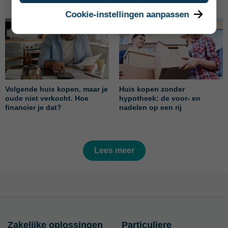
Cookie-instellingen aanpassen
Volgende huis kopen, maar je
Huis kopen zonder
oude niet verkocht. Hoe
hypotheek: de voor- en
financier je dat?
nadelen op een rij
Lees meer
Zakelijke oplossingen
Particuliere