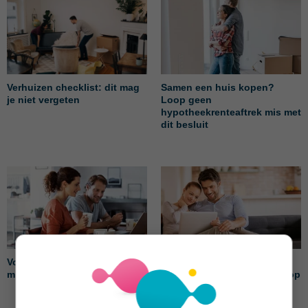
Verhuizen checklist: dit mag
Samen een huis kopen?
je niet vergeten
Loop geen
hypotheekrenteaftrek mis met
dit besluit
Volgende woning kopen: en
Samenwonen en een
mijn hypotheek dan?
koopwoning: waar moet je op
letten?