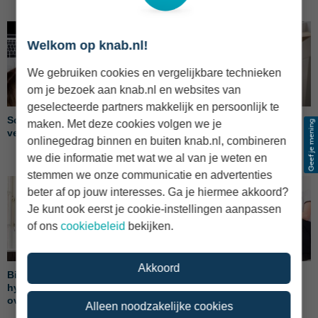
Welkom op knab.nl!
We gebruiken cookies en vergelijkbare technieken
om je bezoek aan knab.nl en websites van
geselecteerde partners makkelijk en persoonlijk te
Scheiden met een koophuis:
Overbruggingskrediet: een
maken. Met deze cookies volgen we je
verkopen of uitkopen?
goede tijdelijke oplossing?
onlinegedrag binnen en buiten knab.nl, combineren
we die informatie met wat we al van je weten en
stemmen we onze communicatie en advertenties
beter af op jouw interesses. Ga je hiermee akkoord?
Je kunt ook eerst je cookie-instellingen aanpassen
of ons
cookiebeleid
bekijken.
Akkoord
Bijleenregeling: over
Huis kopen om te verhuren:
hypotheekrenteaftrek en
de hypotheek en meer
overwaarde
Alleen noodzakelijke cookies