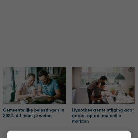
Gemeentelijke belastingen in
Hypotheekrente stijging door
2022: dit moet je weten
onrust op de financiële
markten