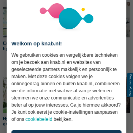
Welkom op knab.nl!
Extra aflossen op je
Aflossingsvrije hypotheek
hypotheek of niet?
oversluiten naar
annuïteitenhypotheek: slim
We gebruiken cookies en vergelijkbare technieken
of niet?
om je bezoek aan knab.nl en websites van
geselecteerde partners makkelijk en persoonlijk te
maken. Met deze cookies volgen we je
onlinegedrag binnen en buiten knab.nl, combineren
we die informatie met wat we al van je weten en
stemmen we onze communicatie en advertenties
beter af op jouw interesses. Ga je hiermee akkoord?
Je kunt ook eerst je cookie-instellingen aanpassen
Hypotheek oversluiten: zo
Extra aflossen hypotheek:
of ons
cookiebeleid
bekijken.
gaat het in z'n werk
slimme tips