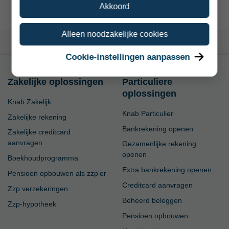
Akkoord
Alleen noodzakelijke cookies
Cookie-instellingen aanpassen
Zakelijke oplossingen
Particuliere
oplossingen
Knab Zakelijk
Knab Particulier
Zakelijke rekening
Bankrekening openen
Zakelijke creditcard
aanvragen
Gezamenlijke rekening
openen
Boekhoudprogramma
Extra bankrekening openen
Pensioen opbouwen als zzp'er
Creditcard aanvragen
Zzp verzekeringen
Beheerd beleggen
Zzp-hypotheek
Pensioen opbouwen