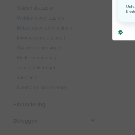
Starten als zzp'er
Webinars voor zzp'ers
Belasting en administratie
Inkomsten en uitgaven
Sparen en pensioen
Merk en marketing
Zzp verzekeringen
Juridisch
Duurzaam ondernemen
Financiering
Beleggen