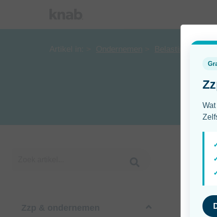
Artikel in:
Ondernemen
Belasting en admi
Zzp & ondernemen