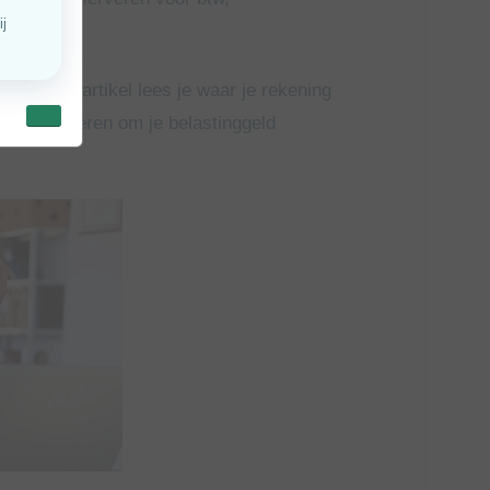
fte? In dit artikel lees je waar je rekening
n en manieren om je belastinggeld