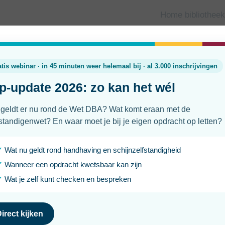
Home bibliotheek
nistratie
Hoeveel moet je als zzp'er reserv
inkomstenbelasting
Laatst geüpdatet
Leesti
25 juni 2026
5 min
Komt je omzet binnen op je zakelijke rekening? Fijn. Maar d
is. Als zzp’er draag je belastingen zelf af. Je moet dus op 