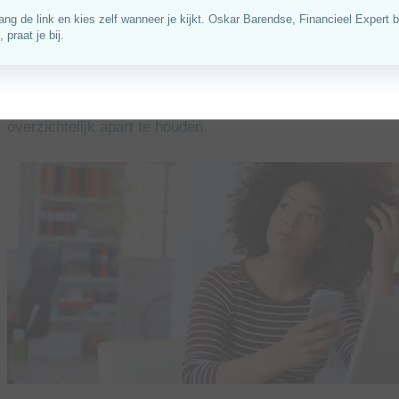
inkomstenbelasting en de bijdrage Zorgverzekeringswet.
Hoeveel zet je apart, zodat je later niet schrikt van je aangi
mee houdt in 2026, met praktische vuistregels, voorbeelde
overzichtelijk apart te houden.