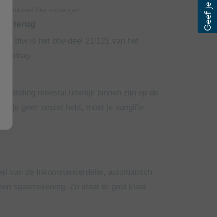
ag inclusief btw ontvangen
en terug
21% btw is het btw-deel 21/121 van het
albedrag.
 betaling meestal uiterlijk binnen zijn op de
als je geen omzet hebt, moet je aangifte
eel van de Inkomstenverdeler, automatisch
en spaarrekening. Zo staat er geld klaar