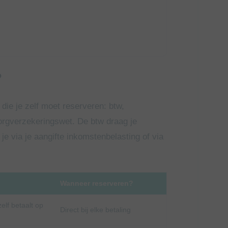
?
 die je zelf moet reserveren: btw,
orgverzekeringswet. De btw draag je
je via je aangifte inkomstenbelasting of via
Wanneer reserveren?
elf betaalt op
Direct bij elke betaling