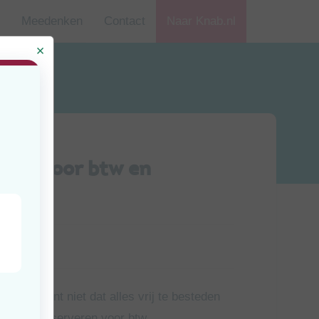
Meedenken
Contact
Naar Knab.nl
eren voor btw en
jd
uten
at betekent niet dat alles vrij te besteden
tijd geld reserveren voor btw,