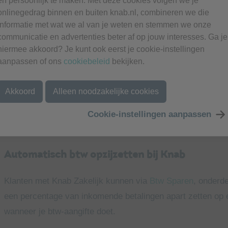
en persoonlijk te maken. Met deze cookies volgen we je
Factuur exclusief btw
Bedr
onlinegedrag binnen en buiten knab.nl, combineren we die
informatie met wat we al van je weten en stemmen we onze
21% erbovenop
Rek
communicatie en advertenties beter af op jouw interesses. Ga je
Factureer je € 1.000 exclusief btw? Dan zet
Bij 
hiermee akkoord? Je kunt ook eerst je cookie-instellingen
je bij 21% btw € 210 apart.
tota
aanpassen of ons
cookiebeleid
bekijken.
Akkoord
Alleen noodzakelijke cookies
Doe je per kwartaal btw-aangifte? Dan moeten je aangifte en
laatste dag van de maand na afloop van het kwartaal. Ook 
Cookie-instellingen aanpassen
doen als de Belastingdienst je daarvoor heeft uitgenodigd.
Automatisch btw opzijzetten bij Knab
Klanten met Knab Zakelijk kunnen via
Btw Sparen
, onderd
een percentage van inkomende betalingen apart zetten op e
wanneer je btw-aangifte doet.