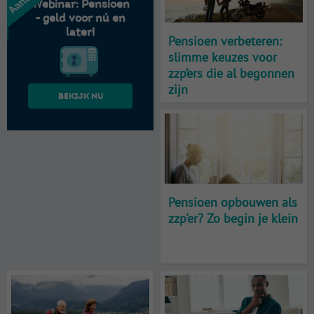
Webinar: Pensioen
- geld voor nú en
later!
Pensioen verbeteren:
slimme keuzes voor
zzp’ers die al begonnen
zijn
Bekijk nu
Pensioen opbouwen als
zzp'er? Zo begin je klein