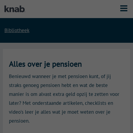
T
o
g
g
l
Bibliotheek
e
n
a
v
i
Alles over je pensioen
g
a
t
Benieuwd wanneer je met pensioen kunt, of jij
i
straks genoeg pensioen hebt en wat de beste
o
n
manier is om alvast extra geld opzij te zetten voor
later? Met onderstaande artikelen, checklists en
video's leer je alles wat je moet weten over je
pensioen.