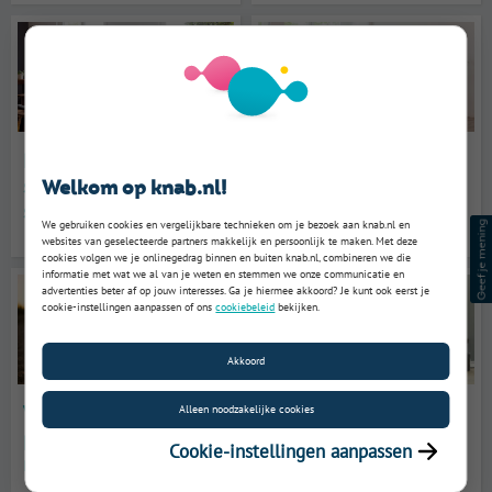
Pensioenen
Je pensioengat
samenvoegen: wat is
berekenen: hoe doe je
Welkom op knab.nl!
slim in 2026?
dat?
We gebruiken cookies en vergelijkbare technieken om je bezoek aan knab.nl en
websites van geselecteerde partners makkelijk en persoonlijk te maken. Met deze
cookies volgen we je onlinegedrag binnen en buiten knab.nl, combineren we die
informatie met wat we al van je weten en stemmen we onze communicatie en
advertenties beter af op jouw interesses. Ga je hiermee akkoord? Je kunt ook eerst je
cookie-instellingen aanpassen of ons
cookiebeleid
bekijken.
Akkoord
Vervroegd met
Gemiddeld pensioen in
Alleen noodzakelijke cookies
pensioen? Dit zijn de
2026: hoeveel krijg je
Cookie-instellingen aanpassen
regels
per maand?