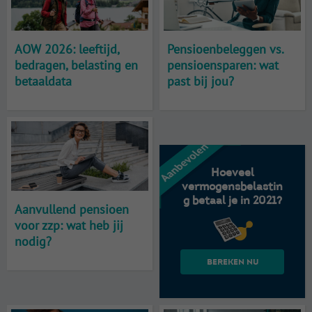
AOW 2026: leeftijd,
Pensioenbeleggen vs.
bedragen, belasting en
pensioensparen: wat
betaaldata
past bij jou?
Hoeveel
vermogensbelastin
g betaal je in 2021?
Aanvullend pensioen
voor zzp: wat heb jij
nodig?
Bereken nu