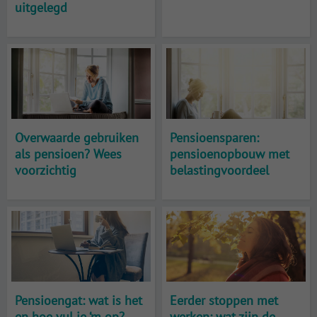
uitgelegd
Overwaarde gebruiken
Pensioensparen:
als pensioen? Wees
pensioenopbouw met
voorzichtig
belastingvoordeel
Pensioengat: wat is het
Eerder stoppen met
en hoe vul je ‘m op?
werken: wat zijn de