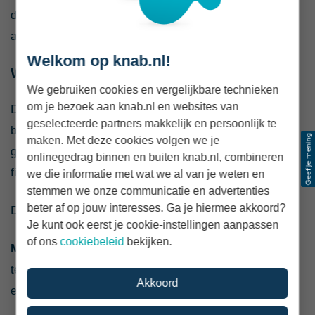
daarom op de totale dienstverlening en kosten, en niet
alleen op historische rendementen.
Welkom op knab.nl!
Welke risico’s heeft beleggen?
We gebruiken cookies en vergelijkbare technieken
om je bezoek aan knab.nl en websites van
De waarde van beleggingen beweegt door onder meer
geselecteerde partners makkelijk en persoonlijk te
bedrijfsresultaten, renteontwikkelingen, economische
maken. Met deze cookies volgen we je
groei, politieke gebeurtenissen en vraag en aanbod op
onlinegedrag binnen en buiten knab.nl, combineren
financiële markten.
we die informatie met wat we al van je weten en
stemmen we onze communicatie en advertenties
beter af op jouw interesses. Ga je hiermee akkoord?
De belangrijkste risico’s zijn:
Je kunt ook eerst je cookie-instellingen aanpassen
of ons
cookiebeleid
bekijken.
Marktrisico.
Een groot deel van de markt kan
tegelijkertijd dalen, bijvoorbeeld tijdens een
Akkoord
economische terugval.