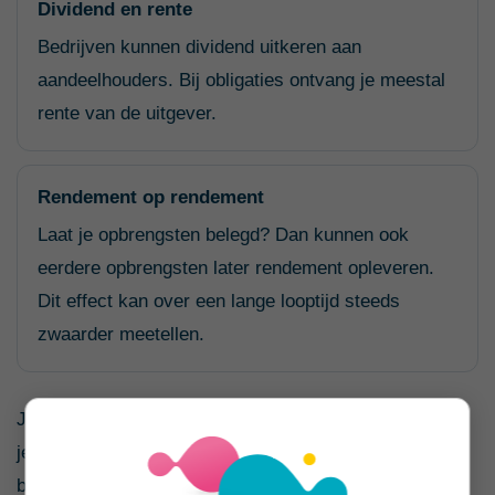
Dividend en rente
Bedrijven kunnen dividend uitkeren aan
aandeelhouders. Bij obligaties ontvang je meestal
rente van de uitgever.
Rendement op rendement
Laat je opbrengsten belegd? Dan kunnen ook
eerdere opbrengsten later rendement opleveren.
Dit effect kan over een lange looptijd steeds
zwaarder meetellen.
Je bruto rendement is niet automatisch het bedrag dat
je uiteindelijk overhoudt. Kosten, belasting en inflatie
beïnvloeden het nettoresultaat. Vergelijk aanbieders