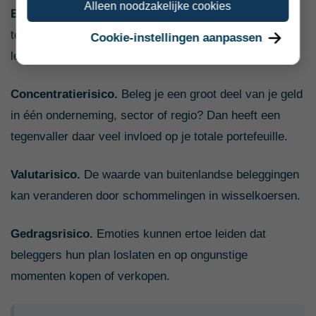
Alleen noodzakelijke cookies
Bedrijfs- en kredietrisico.
Een bedrijf kan
tegenvallende resultaten behalen, failliet gaan of een
Cookie-instellingen aanpassen
lening niet volledig terugbetalen.
Concentratierisico.
Beleg je een groot deel van je geld
in één onderneming, sector of regio? Dan heeft een
tegenvaller daar veel invloed op je totale portefeuille.
Valutarisico.
De waarde van buitenlandse beleggingen
kan veranderen door schommelingen in wisselkoersen.
Gedragsrisico.
Emoties kunnen ertoe leiden dat
beleggers hun plan loslaten en op ongunstige
momenten kopen of verkopen.