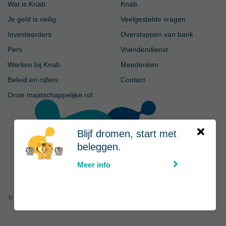
Wat is Knab
Knab
Je geld is veilig
Veelgestelde vragen
Investeerders
Overstappen van bank
Pers
Vriendendienst
Werken bij Knab
Meedenken
Beleid en cijfers
Contact
Onze maatschappelijke rol
Blijf dromen, start met
beleggen.
Meer info
© Knab
|
Privacy
-
Voorwaarden
-
Disclaimer
-
Cookies