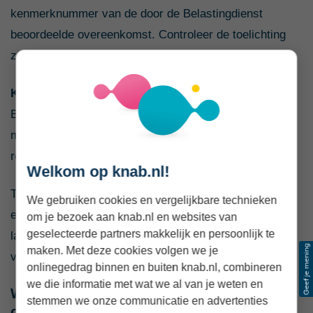
kenmerknummer van de door de Belastingdienst
beoordeelde overeenkomst. Controleer de toelichting
zorgvuldig.
Kan de opdracht vóór 1 januari 2030 klaar zijn?
Bestaande modelovereenkomsten mogen nog tot en
met 31 december 2029 worden gebruikt. Houd daar
rekening mee bij langlopende opdrachten.
Welkom op knab.nl!
Twijfel je? Laat de overeenkomst dan beoordelen door
We gebruiken cookies en vergelijkbare technieken
een jurist, fiscalist of brancheorganisatie. Zeker bij
om je bezoek aan knab.nl en websites van
geselecteerde partners makkelijk en persoonlijk te
langdurige, grote of gevoelige opdrachten is dat
maken. Met deze cookies volgen we je
verstandig.
onlinegedrag binnen en buiten knab.nl, combineren
we die informatie met wat we al van je weten en
Werk je ook echt volgens de
stemmen we onze communicatie en advertenties
overeenkomst?