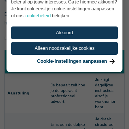
beter af op jouw interesses. Ga je hiermee akkoord?
Je kunt ook eerst je cookie-instellingen aanpassen
Dit is de belangrijkste vraag. Een modelovereenkomst
of ons
cookiebeleid
bekijken.
helpt alleen als de dagelijkse praktijk erbij past.
Akkoord
Let bijvoorbeeld op deze punten:
Alleen noodzakelijke cookies
Gevoeliger
Cookie-instellingen aanpassen
Onderwerp
Sterker voor zzp
voor
loondienst
Je krijgt
Je bepaalt zelf hoe
dagelijkse
je de opdracht
instructies
Aansturing
professioneel
alsof je
uitvoert.
werknemer
bent.
Je draait
Er is een duidelijke
structureel