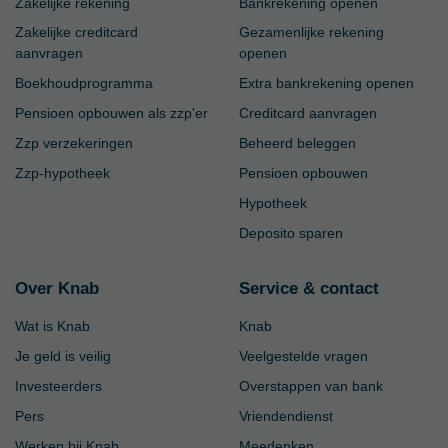
Zakelijke rekening
Bankrekening openen
Zakelijke creditcard
Gezamenlijke rekening
aanvragen
openen
Boekhoudprogramma
Extra bankrekening openen
Pensioen opbouwen als zzp'er
Creditcard aanvragen
Zzp verzekeringen
Beheerd beleggen
Zzp-hypotheek
Pensioen opbouwen
Hypotheek
Deposito sparen
Over Knab
Service & contact
Wat is Knab
Knab
Je geld is veilig
Veelgestelde vragen
Investeerders
Overstappen van bank
Pers
Vriendendienst
Werken bij Knab
Meedenken