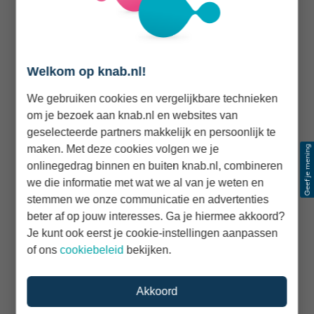
aftrekbaar zijn als je voldoende jaar- of
reserveringsruimte hebt.
Daar staat tegenover dat het geld is bestemd voor je
Welkom op knab.nl!
pensioen. Je kunt het niet zoals gewoon spaargeld
We gebruiken cookies en vergelijkbare technieken
tussentijds voor andere doelen gebruiken.
om je bezoek aan knab.nl en websites van
geselecteerde partners makkelijk en persoonlijk te
maken. Met deze cookies volgen we je
Bereken je fiscale ruimte
onlinegedrag binnen en buiten knab.nl, combineren
we die informatie met wat we al van je weten en
Controleer hoeveel je in het huidige jaar
stemmen we onze communicatie en advertenties
mogelijk met belastingvoordeel kunt inleggen.
beter af op jouw interesses. Ga je hiermee akkoord?
Je kunt ook eerst je cookie-instellingen aanpassen
Bereken je jaar- en reserveringsruimte
of ons
cookiebeleid
bekijken.
Akkoord
Sparen of beleggen?