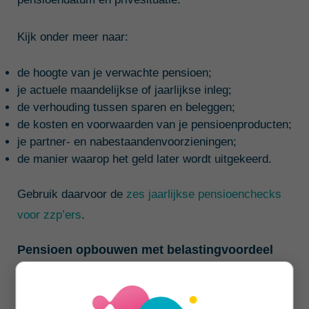
Kijk onder meer naar:
de hoogte van je verwachte pensioen;
je actuele maandelijkse of jaarlijkse inleg;
de verhouding tussen sparen en beleggen;
de kosten en voorwaarden van je pensioenproducten;
je partner- en nabestaandenvoorzieningen;
de manier waarop het geld later wordt uitgekeerd.
Gebruik daarvoor de
zes jaarlijkse pensioenchecks
voor zzp’ers
.
Pensioen opbouwen met belastingvoordeel
Je kunt zelf pensioen opbouwen via pensioensparen,
pensioenbeleggen of een combinatie. Je inleg kan