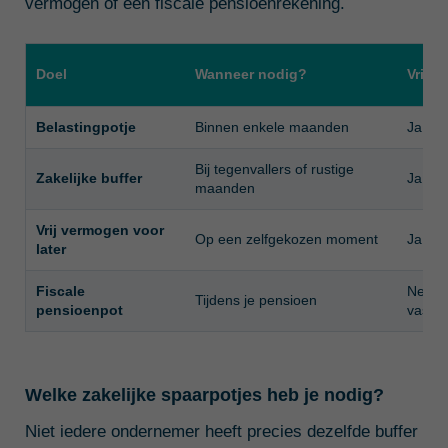
vermogen of een fiscale pensioenrekening.
Doel
Wanneer nodig?
Vrij 
Belastingpotje
Binnen enkele maanden
Ja
Bij tegenvallers of rustige
Zakelijke buffer
Ja
maanden
Vrij vermogen voor
Op een zelfgekozen moment
Ja
later
Fiscale
Nee, h
Tijdens je pensioen
pensioenpot
vast
Welke zakelijke spaarpotjes heb je nodig?
Niet iedere ondernemer heeft precies dezelfde buffer