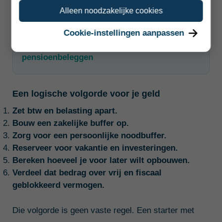
Vergelijk zekerheid, risico, looptijd en het
Alleen noodzakelijke cookies
verwachte rendement.
Cookie-instellingen aanpassen
Vergelijk pensioensparen en
pensioenbeleggen
Een logische volgorde voor je geld
Zet btw en belasting apart.
Bouw een zakelijke buffer op.
Zorg voor een persoonlijke noodbuffer.
Reserveer voor vakantie en investeringen.
Bereken hoeveel je voor later wilt opbouwen.
Verdeel dat bedrag over vrij en fiscaal
geblokkeerd vermogen.
Die volgorde is geen vaste regel. Een starter met