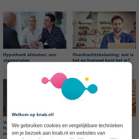
Hypotheek afsluiten: een
Overdrachtsbelasting: wat is
stappenplan
het en hoeveel kost het je?
Welkom op knab.nl!
Voorlopige teruggave
Bouwdepot bij nieuwbouw:
We gebruiken cookies en vergelijkbare technieken
hypotheekrente aanvragen:
hoe zit het met de kosten?
om je bezoek aan knab.nl en websites van
zo werkt het