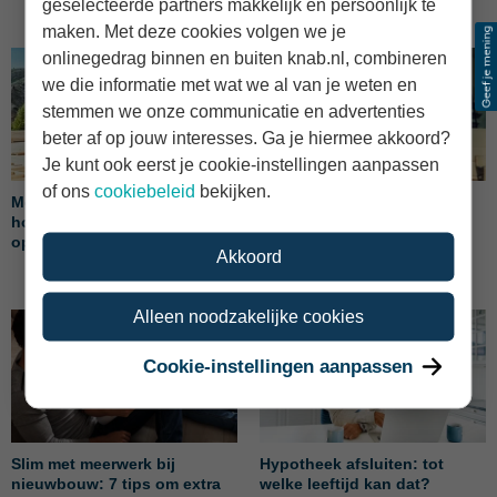
geselecteerde partners makkelijk en persoonlijk te
maken. Met deze cookies volgen we je
onlinegedrag binnen en buiten knab.nl, combineren
we die informatie met wat we al van je weten en
stemmen we onze communicatie en advertenties
beter af op jouw interesses. Ga je hiermee akkoord?
Je kunt ook eerst je cookie-instellingen aanpassen
of ons
cookiebeleid
bekijken.
Meerwerk bij nieuwbouw: wat
Voorlopige teruggave
houdt het in en waar moet je
hypotheekrenteaftrek: moet
op letten?
je terugbetalen?
Akkoord
Alleen noodzakelijke cookies
Cookie-instellingen aanpassen
Slim met meerwerk bij
Hypotheek afsluiten: tot
nieuwbouw: 7 tips om extra
welke leeftijd kan dat?