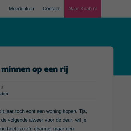
Meedenken
Contact
Naar Knab.nl
minnen op een rij
jd
uten
 dit jaar toch echt een woning kopen. Tja,
 de volgende alweer voor de deur: wil je
g heeft zo z’n charme, maar een