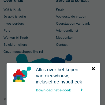
Over Knab
Service & contact
Wat is Knab
Knab
Je geld is veilig
Veelgestelde vragen
Investeerders
Overstappen van bank
Pers
Vriendendienst
Werken bij Knab
Meedenken
Beleid en cijfers
Contact
Onze maatschappelijke rol
Alles over het kopen
van nieuwbouw,
inclusief de hypotheek
Download het e-book
© Knab
|
Privacy
-
Voorwaarden
-
Disclaimer
-
Cookies