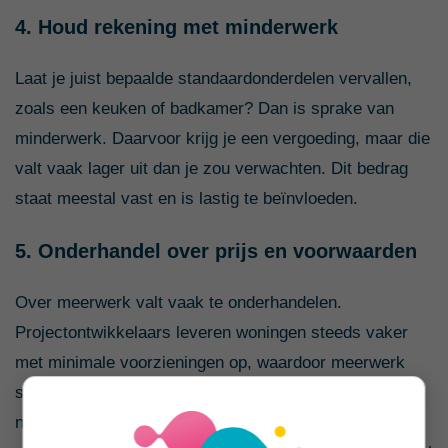
4. Houd rekening met minderwerk
Laat je juist bepaalde standaardonderdelen vervallen,
zoals een keuken of badkamer? Dan is sprake van
minderwerk. Daarvoor krijg je een vergoeding, maar die
valt vaak lager uit dan je zou verwachten. Dit bedrag
staat meestal vast en is lastig te beïnvloeden.
5. Onderhandel over prijs en voorwaarden
Over meerwerk valt vaak te onderhandelen.
Projectontwikkelaars leveren woningen steeds vaker
met minimale voorzieningen op, waardoor meerwerk
snel oploopt. Ga niet akkoord met termen als ‘prijs
nader te bepalen’ of ‘op aanvraag’. Zorg dat alle prijzen