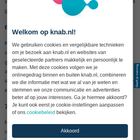
vastliggen en betaal niet meer dan nodig vooruit. In veel
gevallen is maximaal 25% gebruikelijk.
6. Trek samen op met andere kopers
Welkom op knab.nl!
Koop je in een groter nieuwbouwproject? Dan loont het
We gebruiken cookies en vergelijkbare technieken
om contact te zoeken met andere kopers. Door
om je bezoek aan knab.nl en websites van
geselecteerde partners makkelijk en persoonlijk te
gezamenlijk wensen te bespreken, kun je soms betere
maken. Met deze cookies volgen we je
afspraken maken over prijs en uitvoering. Eén
onlinegedrag binnen en buiten knab.nl, combineren
aanspreekpunt richting de bouwer werkt vaak efficiënter
we die informatie met wat we al van je weten en
en overzichtelijker.
stemmen we onze communicatie en advertenties
beter af op jouw interesses. Ga je hiermee akkoord?
Je kunt ook eerst je cookie-instellingen aanpassen
7. Controleer het meerwerk bij oplevering
of ons
cookiebeleid
bekijken.
Neem bij de oplevering iemand mee met verstand van
Akkoord
nieuwbouw en bouwkundige zaken, bijvoorbeeld via