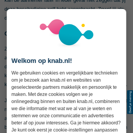
kan de aannemer later in ieder geval niet zeggen dat jij
deze beschadiging zelf hebt aangebracht. Zowel jij als
de aannemer tekenen het opleveringsrapport.
Gebreken bij oplevering nieuwbouw
Zijn er nog gebreken bij de oplevering? Dan moet de
aannemer alle gebreken die in het rapport staan binnen
Welkom op knab.nl!
drie maanden na oplevering herstellen, als je bij de
We gebruiken cookies en vergelijkbare technieken
koop van de woning de model
om je bezoek aan knab.nl en websites van
koop-/aanneemovereenkomst hebt getekend tenminste.
geselecteerde partners makkelijk en persoonlijk te
maken. Met deze cookies volgen we je
Je kunt bij de oplevering 5% van de aanneemsom bij de
onlinegedrag binnen en buiten knab.nl, combineren
we die informatie met wat we al van je weten en
notaris in depot laten storten. Hiermee heb je een stok
stemmen we onze communicatie en advertenties
achter de deur, mocht de aannemer de gebreken niet
beter af op jouw interesses. Ga je hiermee akkoord?
binnen drie maanden hebben hersteld. Zijn de gebreken
Je kunt ook eerst je cookie-instellingen aanpassen