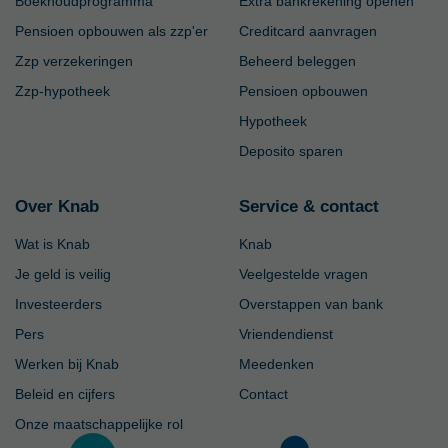
Boekhoudprogramma
Extra bankrekening openen
Pensioen opbouwen als zzp'er
Creditcard aanvragen
Zzp verzekeringen
Beheerd beleggen
Zzp-hypotheek
Pensioen opbouwen
Hypotheek
Deposito sparen
Over Knab
Service & contact
Wat is Knab
Knab
Je geld is veilig
Veelgestelde vragen
Investeerders
Overstappen van bank
Pers
Vriendendienst
Werken bij Knab
Meedenken
Beleid en cijfers
Contact
Onze maatschappelijke rol