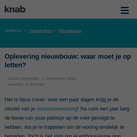
Artikel in:
Hypotheken
Nieuwbouw
Oplevering nieuwbouw: waar moet je op
letten?
- Laatst geüpdate: 4 september 2020
- Leestijd: 3 minuten
Het is bijna zover: over een paar dagen krijg je de
sleutel van je
nieuwbouwwoning
! Na ruim een jaar lang
de bouw van jouw paleisje op de voet gevolgd te
hebben, sta je te trappelen om de woning eindelijk te
betreden. Toch is het slim om je enthousiasme nog