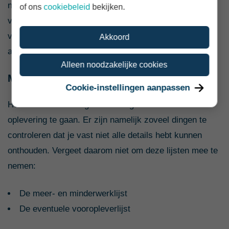
niet binnen deze periode hersteld? Laat dat dan,
of ons
cookiebeleid
bekijken.
voordat de drie maanden zijn afgelopen, door middel
van een aangetekende brief aan de notaris en de
Akkoord
aannemer weten.
Alleen noodzakelijke cookies
Meenemen naar de oplevering
Cookie-instellingen aanpassen
Het is niet verstandig om met lege handen naar de
oplevering te gaan. Er zijn namelijk zoveel dingen te
controleren dat je vast niet alle details hebt kunnen
onthouden. Vergeet daarom niet om deze lijsten mee te
nemen:
De meer- en minderwerklijst
De eventuele vooropleverlijst