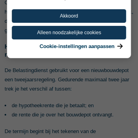
Of je de kosten daadwerkelijk kunt meefinancieren,
hangt daarnaast af van je inkomen, de totale hypotheek,
Akkoord
de woningwaarde en de voorwaarden van de
geldverstrekker.
Alleen noodzakelijke cookies
Hoe werkt de renteaftrek bij een
Cookie-instellingen aanpassen
nieuwbouwdepot?
De Belastingdienst gebruikt voor een nieuwbouwdepot
een tweejaarsregeling. Gedurende maximaal twee jaar
trek je het verschil af tussen:
de hypotheekrente die je betaalt; en
de rente die je over het bouwdepot ontvangt.
De termijn begint bij het tekenen van de