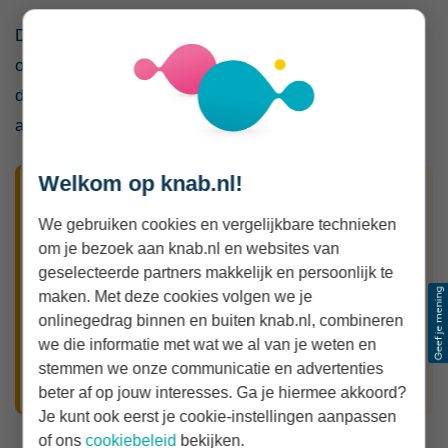
Door mee te financieren betaal je niet alleen het
oorspronkelijke bedrag, maar ook jarenlang rente over
die extra lening. Bovendien is die rente niet altijd
aftrekbaar.
Welkom op knab.nl!
Gebruik niet automatisch al je spaargeld
We gebruiken cookies en vergelijkbare technieken
Zelf betalen is alleen verstandig als je daarna
om je bezoek aan knab.nl en websites van
voldoende buffer overhoudt voor dubbele
geselecteerde partners makkelijk en persoonlijk te
woonlasten, meerwerk, inrichting en tegenvallers
maken. Met deze cookies volgen we je
tijdens de bouw. Een iets hogere lening kan
onlinegedrag binnen en buiten knab.nl, combineren
we die informatie met wat we al van je weten en
praktischer zijn dan zonder reserve aan de bouw
stemmen we onze communicatie en advertenties
beginnen.
beter af op jouw interesses. Ga je hiermee akkoord?
Je kunt ook eerst je cookie-instellingen aanpassen
of ons
cookiebeleid
bekijken.