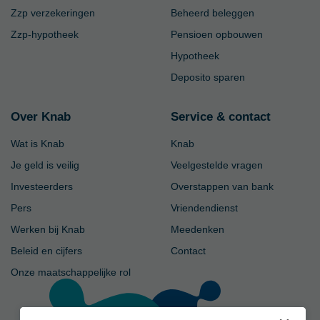
Zzp verzekeringen
Beheerd beleggen
Zzp-hypotheek
Pensioen opbouwen
Hypotheek
Deposito sparen
Over Knab
Service & contact
Wat is Knab
Knab
Je geld is veilig
Veelgestelde vragen
Investeerders
Overstappen van bank
Pers
Vriendendienst
Werken bij Knab
Meedenken
Beleid en cijfers
Contact
Onze maatschappelijke rol