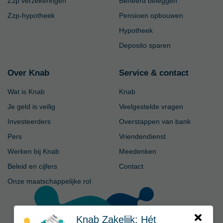
Zzp verzekeringen
Beheerd beleggen
Zzp-hypotheek
Pensioen opbouwen
Hypotheek
Deposito sparen
Over Knab
Service & contact
Wat is Knab
Knab
Je geld is veilig
Veelgestelde vragen
Investeerders
Overstappen van bank
Pers
Vriendendienst
Werken bij Knab
Meedenken
Beleid en cijfers
Contact
Onze maatschappelijke rol
Knab Zakelijk: Hét