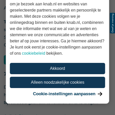
om je bezoek aan knab.nl en websites van
Artikel:
Hoe maak je een winst- en verliesrekening?
geselecteerde partners makkelijk en persoonlijk te
maken. Met deze cookies volgen we je
Tip:
De meeste
online boekhoudpakketten
maken dit
onlinegedrag binnen en buiten knab.nl, combineren
we die informatie met wat we al van je weten en
soort winst- en verliesrekeningen automatisch voor je.
stemmen we onze communicatie en advertenties
Sindskort heeft Knab ook een eigen boekhoudpakket.
beter af op jouw interesses. Ga je hiermee akkoord?
Compleet afgestemd op de behoefte van zzp'ers.
Je kunt ook eerst je cookie-instellingen aanpassen
of ons
cookiebeleid
bekijken.
Ontdek het Knab Boekhoudpakket
Akkoord
7. De kleineondernemersregeling (KOR)
Alleen noodzakelijke cookies
Draai je jaarlijks minder dan € 20.000 omzet? Dan kan
Cookie-instellingen aanpassen
het slim zijn om de KOR aan te vragen. Je hoeft dan
bijvoorbeeld geen btw te rekenen en af te dragen.