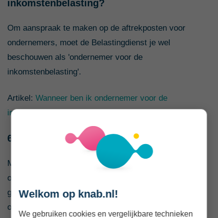
inkomstenbelasting?
Om aanspraak te maken op de aftrekposten voor
ondernemers, moet de Belastingdienst je wel
beschouwen als 'ondernemer voor de
inkomstenbelasting'.
Artikel:
Wanneer ben ik ondernemer voor de
inkomstenbelasting?
6. Winst- en verliesrekening
Met een winst- en verliesrekening zie je in één
oogopslag of je in een jaar winst of verlies hebt
Welkom op knab.nl!
gemaakt. Ook handig, aangezien je bij je aangifte je
opbrengsten en kosten moet invullen.
We gebruiken cookies en vergelijkbare technieken