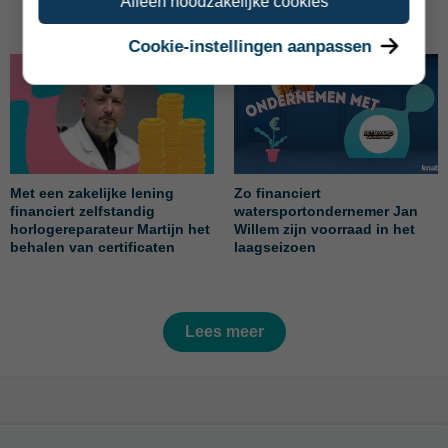
Alleen noodzakelijke cookies
Cookie-instellingen aanpassen
Met een zakelijke lening
Zo financiert
financiert zelfstandig
watersportondernemer Jan
horlogereparateur Martijn het
Willem zijn voorraad in het
behalen van certificaten
laagseizoen
Lees meer