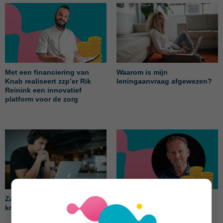
Met een financiering van
Waarom is mijn
Knab realiseert zzp’er Rik
leningaanvraag afgewezen?
Reinink een innovatief
platform voor de zorg
Zakelijke lening of zakelijk
Zo realiseert ondernemer
krediet: wat past bij jou?
Eddy locatie-onafhankelijk
werken vanaf zijn 67e