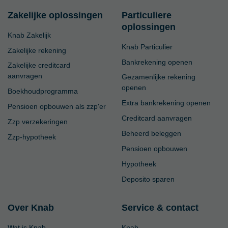
Zakelijke oplossingen
Particuliere
oplossingen
Knab Zakelijk
Knab Particulier
Zakelijke rekening
Bankrekening openen
Zakelijke creditcard
aanvragen
Gezamenlijke rekening
openen
Boekhoudprogramma
Extra bankrekening openen
Pensioen opbouwen als zzp'er
Creditcard aanvragen
Zzp verzekeringen
Beheerd beleggen
Zzp-hypotheek
Pensioen opbouwen
Hypotheek
Deposito sparen
Over Knab
Service & contact
Wat is Knab
Knab