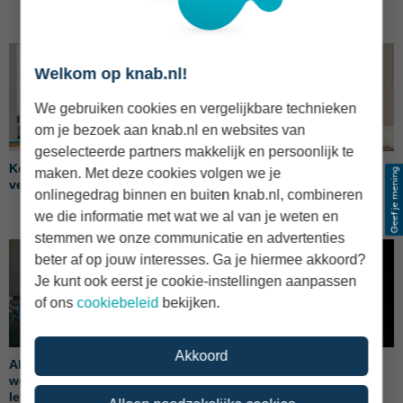
Welkom op knab.nl!
We gebruiken cookies en vergelijkbare technieken
om je bezoek aan knab.nl en websites van
geselecteerde partners makkelijk en persoonlijk te
Kosten zakelijke lening: kijk
Zzp checklist: is jouw
maken. Met deze cookies volgen we je
verder dan alleen de rente
onderneming zomerklaar?
onlinegedrag binnen en buiten knab.nl, combineren
we die informatie met wat we al van je weten en
stemmen we onze communicatie en advertenties
beter af op jouw interesses. Ga je hiermee akkoord?
Je kunt ook eerst je cookie-instellingen aanpassen
of ons
cookiebeleid
bekijken.
Akkoord
Alles wat zzp'ers moeten
Bedrijfsauto financieren:
weten over BKR en zakelijke
sparen, leasen of lenen?
leningen