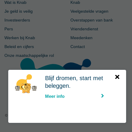
Wat is Knab
Knab
Je geld is veilig
Veelgestelde vragen
Investeerders
Overstappen van bank
Pers
Vriendendienst
Werken bij Knab
Meedenken
Beleid en cijfers
Contact
Onze maatschappelijke rol
Blijf dromen, start met
beleggen.
Meer info
© Knab
|
Privacy
-
Voorwaarden
-
Disclaimer
-
Cookies