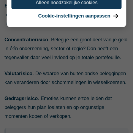
Alleen noodzakelijke cookies
Bedrijfs- en kredietrisico.
Een bedrijf kan
tegenvallende resultaten behalen, failliet gaan of een
Cookie-instellingen aanpassen
lening niet volledig terugbetalen.
Concentratierisico.
Beleg je een groot deel van je geld
in één onderneming, sector of regio? Dan heeft een
tegenvaller daar veel invloed op je totale portefeuille.
Valutarisico.
De waarde van buitenlandse beleggingen
kan veranderen door schommelingen in wisselkoersen.
Gedragsrisico.
Emoties kunnen ertoe leiden dat
beleggers hun plan loslaten en op ongunstige
momenten kopen of verkopen.