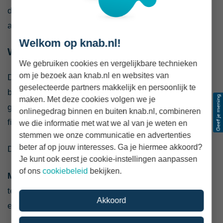
daarom op de totale dienstverlening en kosten, en niet
alleen op historische rendementen.
Welkom op knab.nl!
Welke risico’s heeft beleggen?
We gebruiken cookies en vergelijkbare technieken
om je bezoek aan knab.nl en websites van
De waarde van beleggingen beweegt door onder meer
geselecteerde partners makkelijk en persoonlijk te
bedrijfsresultaten, renteontwikkelingen, economische
maken. Met deze cookies volgen we je
groei, politieke gebeurtenissen en vraag en aanbod op
onlinegedrag binnen en buiten knab.nl, combineren
financiële markten.
we die informatie met wat we al van je weten en
stemmen we onze communicatie en advertenties
beter af op jouw interesses. Ga je hiermee akkoord?
De belangrijkste risico’s zijn:
Je kunt ook eerst je cookie-instellingen aanpassen
of ons
cookiebeleid
bekijken.
Marktrisico.
Een groot deel van de markt kan
tegelijkertijd dalen, bijvoorbeeld tijdens een
Akkoord
economische terugval.