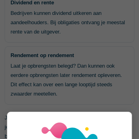
Dividend en rente
Bedrijven kunnen dividend uitkeren aan
aandeelhouders. Bij obligaties ontvang je meestal
rente van de uitgever.
Rendement op rendement
Laat je opbrengsten belegd? Dan kunnen ook
eerdere opbrengsten later rendement opleveren.
Dit effect kan over een lange looptijd steeds
zwaarder meetellen.
Je bruto rendement is niet automatisch het bedrag dat
je uiteindelijk overhoudt. Kosten, belasting en inflatie
beïnvloeden het nettoresultaat. Vergelijk aanbieders