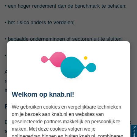
• een hoger rendement dan de benchmark te behalen;
• het risico anders te verdelen;
• bepaalde ondernemingen of sectoren uit te sluiten;
• kansen te benutten die de beheerder in de markt ziet.
Actief beheer geeft geen garantie op een beter
resultaat. De hogere onderzoeks- en beheerkosten
moeten bovendien eerst worden terugverdiend.
Welkom op knab.nl!
Passief beheerd fonds
We gebruiken cookies en vergelijkbare technieken
om je bezoek aan knab.nl en websites van
geselecteerde partners makkelijk en persoonlijk te
Een passief fonds probeert meestal een bepaalde index
maken. Met deze cookies volgen we je
te volgen. De samenstelling verandert wanneer de
onlinegedrag binnen en buiten knab.nl, combineren