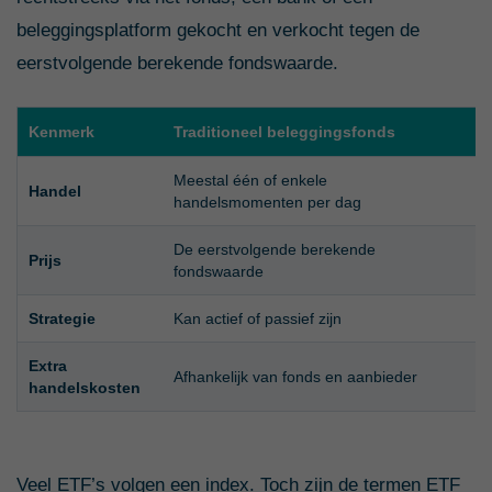
beleggingsplatform gekocht en verkocht tegen de
eerstvolgende berekende fondswaarde.
Kenmerk
Traditioneel beleggingsfonds
E
Meestal één of enkele
Handel
G
handelsmomenten per dag
De eerstvolgende berekende
Ee
Prijs
fondswaarde
la
Strategie
Kan actief of passief zijn
Ka
Extra
Bi
Afhankelijk van fonds en aanbieder
handelskosten
la
Veel ETF’s volgen een index. Toch zijn de termen ETF