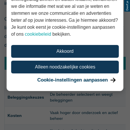
indexregels dat voorschrijven.
we die informatie met wat we al van je weten en
stemmen we onze communicatie en advertenties
Omdat minder actief onderzoek en selectie nodig zijn,
beter af op jouw interesses. Ga je hiermee akkoord?
Je kunt ook eerst je cookie-instellingen aanpassen
liggen de beheerkosten vaak lager. Het fonds voorkomt
of ons
cookiebeleid
bekijken.
daarmee geen verlies. Daalt de gevolgde markt, dan
daalt het fonds meestal mee.
Akkoord
Kenmerk
Actief fonds
Alleen noodzakelijke cookies
Bewust afwijken van een benchmark of
Doel
Cookie-instellingen aanpassen
eigen strategie uitvoeren
De beheerder selecteert en weegt
Beleggingskeuzes
beleggingen
Vaak hoger door onderzoek en actief
Kosten
beheer