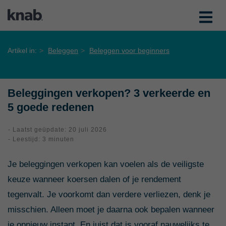
Artikel in:
Beleggen
Beleggen voor beginners
Beleggingen verkopen? 3 verkeerde en
5 goede redenen
- Laatst geüpdate: 20 juli 2026
- Leestijd: 3 minuten
Je beleggingen verkopen kan voelen als de veiligste
keuze wanneer koersen dalen of je rendement
tegenvalt. Je voorkomt dan verdere verliezen, denk je
misschien. Alleen moet je daarna ook bepalen wanneer
je opnieuw instapt. En juist dat is vooraf nauwelijks te