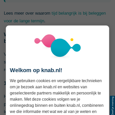
Lees meer over waarom
tijd belangrijk is bij beleggen
voor de lange termijn
.
Wanneer kan het wel verstandig zijn om
beleggingen te verkopen?
Verkopen is niet verkeerd wanneer het een bewuste
stap binnen je financiële plan is. Dit zijn vijf mogelijke
Welkom op knab.nl!
redenen.
We gebruiken cookies en vergelijkbare technieken
1. Je hebt het geld volgens plan nodig
om je bezoek aan knab.nl en websites van
geselecteerde partners makkelijk en persoonlijk te
Heb je belegd voor een woning, studie,
maken. Met deze cookies volgen we je
pensioenaanvulling of ander concreet doel? Dan is het
onlinegedrag binnen en buiten knab.nl, combineren
logisch dat je uiteindelijk verkoopt om het geld te
we die informatie met wat we al van je weten en