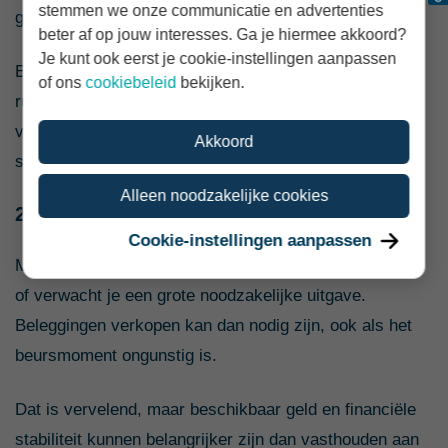
stemmen we onze communicatie en advertenties
gebruiken.
beter af op jouw interesses. Ga je hiermee akkoord?
Je kunt ook eerst je cookie-instellingen aanpassen
Begin bij een doel met een vaste datum bij voorkeur
of ons
cookiebeleid
bekijken.
ruim van tevoren na te denken over risicoafbouw. Zo
voorkom je dat je het volledige bedrag vlak na een
Akkoord
sterke beursdaling moet verkopen.
Alleen noodzakelijke cookies
2. Je financiële situatie is veranderd
Cookie-instellingen aanpassen
Misschien is je inkomen gedaald, heb je minder buffer
of verwacht je een grote noodzakelijke uitgave.
Beleggingen verkopen kan dan nodig zijn, ook als het
beursmoment ongunstig is.
Dat is vervelend, maar beschikbaar geld en financiële
stabiliteit kunnen belangrijker zijn dan vasthouden aan