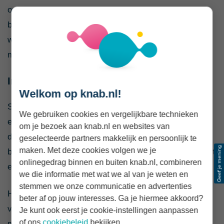
onderbouwen. Denk aan huurovereenkomsten en
bankafschriften bij huurinkomsten, of jaarcijfers bij
winst uit onderneming. Alimentatie telt meestal alleen
mee als deze nog minimaal tien jaar doorloopt.
Inkomensverklaring
Welkom op knab.nl!
Sommige geldverstrekkers accepteren
We gebruiken cookies en vergelijkbare technieken
een
inkomensverklaring
. Dit document wordt verstrekt
om je bezoek aan knab.nl en websites van
door de Belastingdienst en bevat je inkomen over een
geselecteerde partners makkelijk en persoonlijk te
maken. Met deze cookies volgen we je
bepaald belastingjaar. Je hypotheekadviseur controleert
onlinegedrag binnen en buiten knab.nl, combineren
en ondertekent de verklaring.
we die informatie met wat we al van je weten en
stemmen we onze communicatie en advertenties
Houd er rekening mee dat hier vaak strengere
beter af op jouw interesses. Ga je hiermee akkoord?
voorwaarden aan verbonden zijn, zoals een lagere
Je kunt ook eerst je cookie-instellingen aanpassen
of ons
cookiebeleid
bekijken.
maximale hypotheek of een hogere rente.