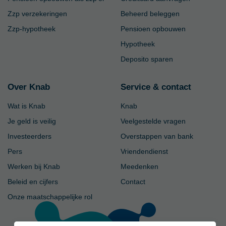
Zzp verzekeringen
Beheerd beleggen
Zzp-hypotheek
Pensioen opbouwen
Hypotheek
Deposito sparen
Over Knab
Service & contact
Wat is Knab
Knab
Je geld is veilig
Veelgestelde vragen
Investeerders
Overstappen van bank
Pers
Vriendendienst
Werken bij Knab
Meedenken
Beleid en cijfers
Contact
Onze maatschappelijke rol