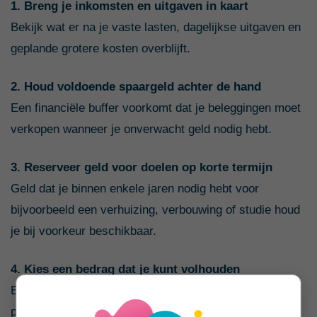
1. Breng je inkomsten en uitgaven in kaart
Bekijk wat er na je vaste lasten, dagelijkse uitgaven en
geplande grotere kosten overblijft.
2. Houd voldoende spaargeld achter de hand
Een financiële buffer voorkomt dat je beleggingen moet
verkopen wanneer je onverwacht geld nodig hebt.
3. Reserveer geld voor doelen op korte termijn
Geld dat je binnen enkele jaren nodig hebt voor
bijvoorbeeld een verhuizing, verbouwing of studie houd
je bij voorkeur beschikbaar.
4. Kies een bedrag dat je kunt volhouden
Een lager maandbedrag dat structureel past, is vaak
praktischer dan een hoge inleg die je regelmatig moet