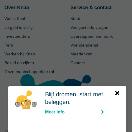
Over Knab
Service & contact
Wat is Knab
Knab
Je geld is veilig
Veelgestelde vragen
Investeerders
Overstappen van bank
Pers
Vriendendienst
Werken bij Knab
Meedenken
Beleid en cijfers
Contact
Onze maatschappelijke rol
Blijf dromen, start met
beleggen.
Meer info
© Knab
|
Privacy
-
Voorwaarden
-
Disclaimer
-
Cookies