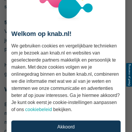
stopzetten.
5. Controleer je inleg regelmatig
Veranderen je inkomen, uitgaven of plannen? Dan kun
Welkom op knab.nl!
je je maandelijkse inleg verhogen, verlagen of tijdelijk
We gebruiken cookies en vergelijkbare technieken
pauzeren.
om je bezoek aan knab.nl en websites van
geselecteerde partners makkelijk en persoonlijk te
Heb je nog weinig beschikbaar? Lees dan ook hoeveel
maken. Met deze cookies volgen we je
geld je
nodig hebt om te beginnen met beleggen
.
onlinegedrag binnen en buiten knab.nl, combineren
we die informatie met wat we al van je weten en
stemmen we onze communicatie en advertenties
Waarom iedere maand inleggen?
beter af op jouw interesses. Ga je hiermee akkoord?
Je kunt ook eerst je cookie-instellingen aanpassen
Bij periodiek beleggen leg je automatisch op vaste
of ons
cookiebeleid
bekijken.
momenten een bedrag in. Daardoor hoef je niet iedere
maand opnieuw te bepalen of dit een goed moment is
Akkoord
om te beginnen of bij te storten.