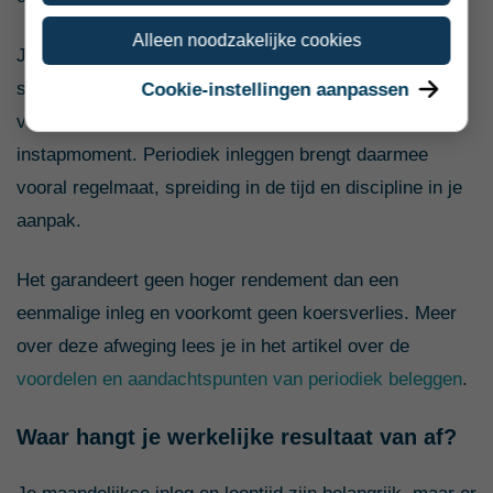
Alleen noodzakelijke cookies
Je koopt tijdens zowel hogere als lagere koersen. Zo
spreid je je aankoopmomenten en voorkom je dat je
Cookie-instellingen aanpassen
volledige bedrag afhankelijk is van één toevallig
instapmoment. Periodiek inleggen brengt daarmee
vooral regelmaat, spreiding in de tijd en discipline in je
aanpak.
Het garandeert geen hoger rendement dan een
eenmalige inleg en voorkomt geen koersverlies. Meer
over deze afweging lees je in het artikel over de
voordelen en aandachtspunten van periodiek beleggen
.
Waar hangt je werkelijke resultaat van af?