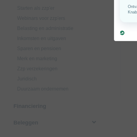
Starten als zzp'er
Webinars voor zzp'ers
Belasting en administratie
Inkomsten en uitgaven
Sparen en pensioen
Merk en marketing
Zzp verzekeringen
Juridisch
Duurzaam ondernemen
Financiering
Beleggen