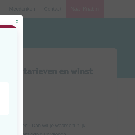
Meedenken
Contact
Naar Knab.nl
rg? Uurtarieven en winst
jd
uten
 te beginnen? Dan wil je waarschijnlijk
eveel zij gemiddeld verdienen.