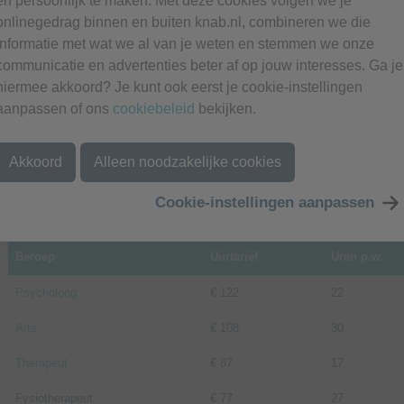
en persoonlijk te maken. Met deze cookies volgen we je
minimaal één jaar ondernemen en geen baan in loondienst naast hun onder
onlinegedrag binnen en buiten knab.nl, combineren we die
informatie met wat we al van je weten en stemmen we onze
Uurtarief, omzet en winst per zorgber
communicatie en advertenties beter af op jouw interesses. Ga je
hiermee akkoord? Je kunt ook eerst je cookie-instellingen
Een sectorgemiddelde vertelt maar een deel van het verhaa
aanpassen of ons
cookiebeleid
bekijken.
een aantal veelvoorkomende zelfstandige zorgberoepen.
Akkoord
Alleen noodzakelijke cookies
De uurtarieven gelden voor 2026. De omzet- en winstcijfers
boekjaar in het onderzoek.
Cookie-instellingen aanpassen
Beroep
Uurtarief
Uren p.w.
Psycholoog
€ 122
22
Arts
€ 108
30
Therapeut
€ 87
17
Fysiotherapeut
€ 77
27