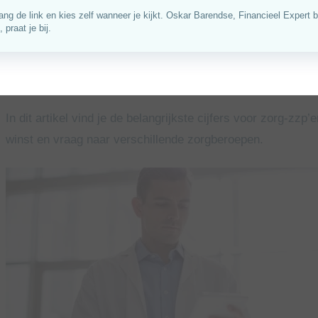
Knab onderzocht in 2026 ruim 20.000 zzp’ers. Daarvan we
verschillen binnen de sector zijn groot. Een arts of psych
declarabele uren dan een verpleegkundige, zorgbegeleider,
In dit artikel vind je de belangrijkste cijfers voor zorg-zzp’
winst en vraag naar verschillende zorgberoepen.