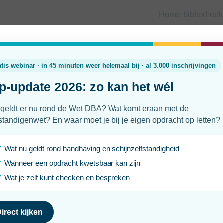
Home bibliotheek
Wat verdient een zzp’er in de zo
in 2026
Laatst geüpdatet
Leesti
15 juli 2026
5 min
Werk je als zzp’er in de zorg of overweeg je om voor jezelf
weten wat andere zorgprofessionals per uur rekenen en ho