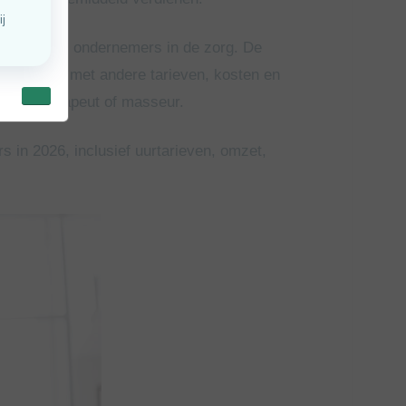
rken 2.008 ondernemers in de zorg. De
oloog werkt met andere tarieven, kosten en
 fysiotherapeut of masseur.
ers in 2026, inclusief uurtarieven, omzet,