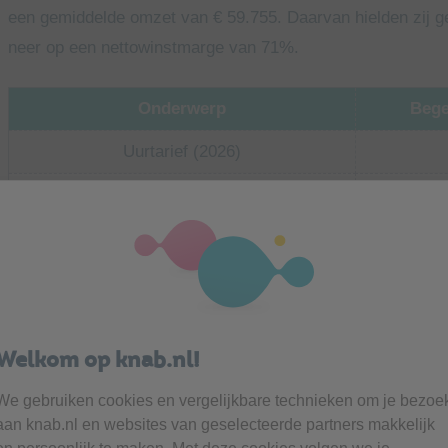
een gemiddelde omzet van € 59.755. Daarvan hielden zij g
neer op een nettowinstmarge van 71%.
Onderwerp
Bege
Uurtarief (2026)
Omzet (2025)
Winst (2025)
Nettowinstmarge
Declarabele uren per week
Welkom op knab.nl!
We gebruiken cookies en vergelijkbare technieken om je bezoe
Wat vragen zorgbegeleiders per specia
aan knab.nl en websites van geselecteerde partners makkelijk