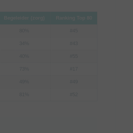
Begeleider (zorg)
Ranking Top 80
80%
#45
34%
#43
40%
#55
73%
#17
49%
#49
81%
#52