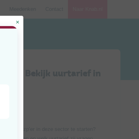
Meedenken
Contact
Naar Knab.nl
zzp)? Bekijk uurtarief in
jd
uten
e om als zzp’er in deze sector te starten?
d verdienen en welk uurtarief zij vragen.