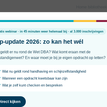
Home bibliotheek
Wat verdient een zorgbegeleider (
2026 en winst
Laatst geüpdatet
Leesti
30 juni 2026
2 min
Werk je als zelfstandig begeleider in de zorg of overweeg j
Dan ben je vast benieuwd wat collega-begeleiders gemiddel