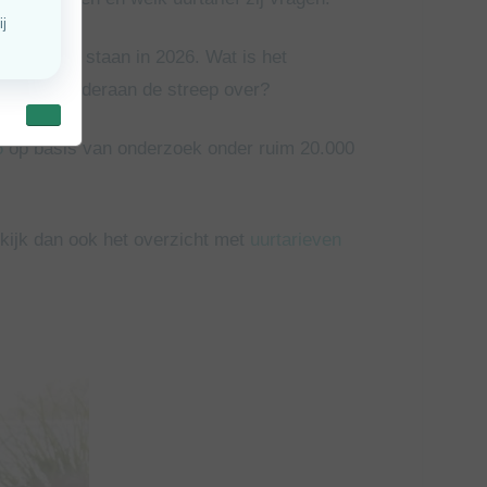
ers ervoor staan in 2026. Wat is het
uden zij onderaan de streep over?
6
op basis van onderzoek onder ruim 20.000
ekijk dan ook het overzicht met
uurtarieven