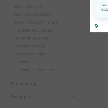
Starten als zzp'er
Webinars voor zzp'ers
Belasting en administratie
Inkomsten en uitgaven
Sparen en pensioen
Merk en marketing
Zzp verzekeringen
Juridisch
Duurzaam ondernemen
Financiering
Beleggen