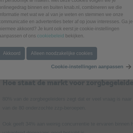
en persoonlijk te maken. Met deze cookies volgen we je
Binnen dit vakgebied bestaan verschillende specialisaties.
onlinegedrag binnen en buiten knab.nl, combineren we die
informatie met wat we al van je weten en stemmen we onze
geestelijke gezondheidszorg (GGZ), jeugdzorg, begeleidi
communicatie en advertenties beter af op jouw interesses. Ga je
begeleiding in de ouderenzorg.
hiermee akkoord? Je kunt ook eerst je cookie-instellingen
aanpassen of ons
cookiebeleid
bekijken.
De tarieven kunnen per specialisatie verschillen. In het uur
overzicht met alle specialisaties en de bijbehorende uurtar
Akkoord
Alleen noodzakelijke cookies
Download het Knab Zzp Uurtarievenboekje 2026
Cookie-instellingen aanpassen
Hoe staat de markt voor zorgbegeleide
80% van de zorgbegeleiders zegt dat er veel vraag is naa
van de 80 onderzochte zzp-beroepen.
Ook geeft 34% aan weinig concurrentie te ervaren binnen 
vakgebied doorgaans goed betaald is.