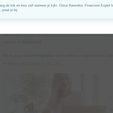
In dit artikel lees je hoe zelfstandig werkende zorgbegeleid
gemiddelde uurtarief? Hoeveel uren werken zij? En wat ho
Alle cijfers komen uit het
Knab Zzp Uurtarievenboekje 202
zzp’ers in Nederland.
Wil je jouw tarief vergelijken met andere zorgberoepen? B
en winst van zzp’ers in de zorg
.