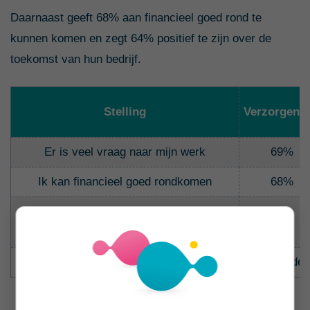
Daarnaast geeft 68% aan financieel goed rond te
kunnen komen en zegt 64% positief te zijn over de
toekomst van hun bedrijf.
Stelling
Verzorgend
Er is veel vraag naar mijn werk
69%
Ik kan financieel goed rondkomen
68%
Ik ben positief over de toekomst van mijn
64%
bedrijf
Gemiddeld vooruitzicht op werk
5 maanden