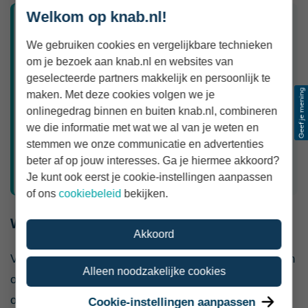
Welkom op knab.nl!
Check ook je opdrachtvorm
We gebruiken cookies en vergelijkbare technieken
Als zelfstandig verzorgende werk je vaak in
om je bezoek aan knab.nl en websites van
roosters, met collega’s in loondienst en volgens
geselecteerde partners makkelijk en persoonlijk te
vaste zorgafspraken. Dat hoeft niet verkeerd te
maken. Met deze cookies volgen we je
zijn, maar het maakt de opdrachtvorm wel
onlinegedrag binnen en buiten knab.nl, combineren
we die informatie met wat we al van je weten en
belangrijk. Lees wat de
Wet DBA en het recente
stemmen we onze communicatie en advertenties
zorgnieuws kunnen betekenen voor zzp’ers in de
beter af op jouw interesses. Ga je hiermee akkoord?
zorg
.
Je kunt ook eerst je cookie-instellingen aanpassen
of ons
cookiebeleid
bekijken.
Waarom opdrachtvorm belangrijk is
Akkoord
Voor verzorgenden draait zelfstandig werken niet alleen
Alleen noodzakelijke cookies
om je uurtarief of winst. Ook de manier waarop je
opdracht is ingericht telt mee.
Cookie-instellingen aanpassen