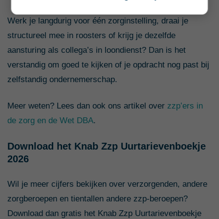
Werk je langdurig voor één zorginstelling, draai je
structureel mee in roosters of krijg je dezelfde
aansturing als collega’s in loondienst? Dan is het
verstandig om goed te kijken of je opdracht nog past bij
zelfstandig ondernemerschap.
Meer weten? Lees dan ook ons artikel over
zzp’ers in
de zorg en de Wet DBA
.
Download het Knab Zzp Uurtarievenboekje
2026
Wil je meer cijfers bekijken over verzorgenden, andere
zorgberoepen en tientallen andere zzp-beroepen?
Download dan gratis het Knab Zzp Uurtarievenboekje