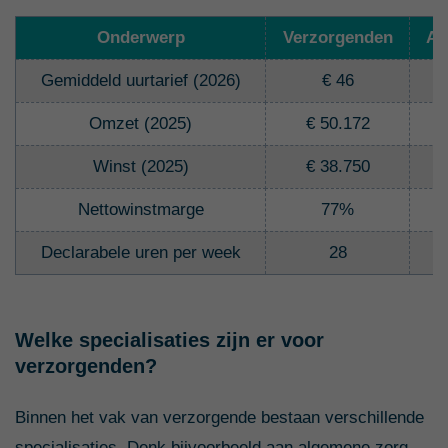
Onderwerp
Verzorgenden
Al
Gemiddeld uurtarief (2026)
€ 46
Omzet (2025)
€ 50.172
€
Winst (2025)
€ 38.750
€
Nettowinstmarge
77%
Declarabele uren per week
28
Welke specialisaties zijn er voor
verzorgenden?
Binnen het vak van verzorgende bestaan verschillende
specialisaties. Denk bijvoorbeeld aan algemene zorg,