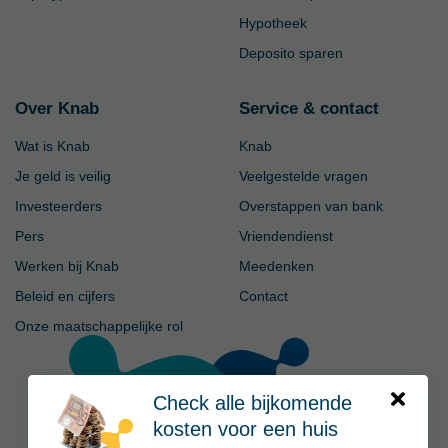
Hypotheek
Deposito sparen
Over Knab
Service & contact
Wat is Knab
Knab
Je geld is veilig
Veelgestelde vragen
Investeerders
Overstappen van bank
Pers
Vriendendienst
Werken bij Knab
Meedenken
Beleid en cijfers
Contact
Onze maatschappelijke rol
Check alle bijkomende
kosten voor een huis