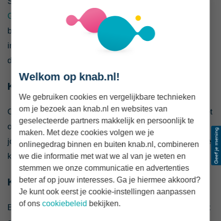
Sluit je een hypotheek af met
Nationale Hypotheek
Garantie
, dan betaal je een eenmalige
borgtochtprovisie. Dit bedrag wordt meestal direct
ingehouden op het hypotheekbedrag en zie je terug op
de afrekening.
Welkom op knab.nl!
Kosten levering
We gebruiken cookies en vergelijkbare technieken
om je bezoek aan knab.nl en websites van
Onder ‘kosten levering’ vallen de notariskosten voor het
geselecteerde partners makkelijk en persoonlijk te
opmaken van de leveringsakte en de inschrijving van
maken. Met deze cookies volgen we je
jou als eigenaar bij het Kadaster. Ook de btw over deze
onlinegedrag binnen en buiten knab.nl, combineren
kosten staat hier vermeld.
we die informatie met wat we al van je weten en
stemmen we onze communicatie en advertenties
beter af op jouw interesses. Ga je hiermee akkoord?
Kosten hypotheek
Je kunt ook eerst je cookie-instellingen aanpassen
of ons
cookiebeleid
bekijken.
Bij ‘kosten hypotheek’ vind je de notariskosten voor het