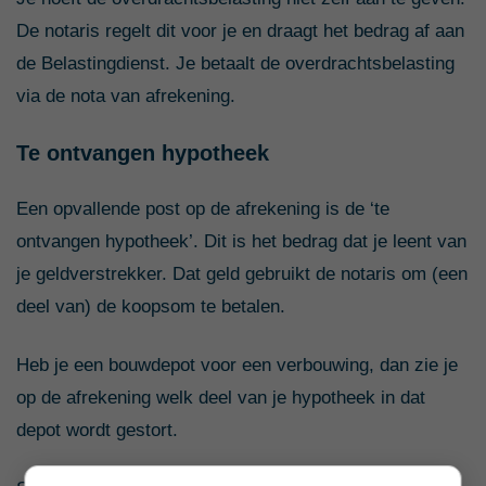
De notaris reg
elt dit voor je en draagt het bedrag af aan
de Belastingdienst. Je betaalt de overdrachtsbelasting
via de nota van afrekening.
Te ontvangen hypotheek
Een opvallende post op de afrekening is de ‘te
ontvangen hypotheek’. Dit is het bedrag dat je leent van
je geldverstrekker. Dat geld gebruikt de notaris om (een
deel van) de koopsom te betalen.
Heb je een bouwdepot voor een verbouwing, dan zie je
op de afrekening welk deel van je hypotheek in dat
depot wordt gestort.