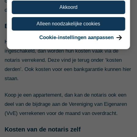
opmaken van de hypotheekakte en het inschrijven van
Akkoord
de hypotheek bij het Kadaster, inclusief btw.
Alleen noodzakelijke cookies
Eventuele kosten derden
Cookie-instellingen aanpassen
Heb je een hypotheekadviseur of aankoopmakelaar
ingeschakeld, dan worden hun kosten vaak via de
notaris verrekend. Deze vind je terug onder ‘kosten
derden’. Ook kosten voor een bankgarantie kunnen hier
staan.
Koop je een appartement, dan kan de notaris ook een
deel van de bijdrage aan de Vereniging van Eigenaren
(VvE) verrekenen voor de maand van overdracht.
Kosten van de notaris zelf