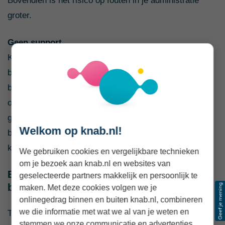
Bovendien is het risico op fouten in je administratie
groter.
Geen support
Kom je er zelf niet helemaal uit of twijfel je of je een
boeking op de juiste manier hebt gedaan? Als je de
boekhouding doet in Excel is het helaas niet mogelijk
om daar support of ondersteuning bij te krijgen. Er is
geen technische ondersteuning en je hebt een
Welkom op knab.nl!
boekhouder nodig om vragen over de boekhouding te
kunnen stellen. En dat levert weer extra kosten op.
We gebruiken cookies en vergelijkbare technieken
om je bezoek aan knab.nl en websites van
Boekhoudpakket met automatische
geselecteerde partners makkelijk en persoonlijk te
bankkoppeling
maken. Met deze cookies volgen we je
onlinegedrag binnen en buiten knab.nl, combineren
we die informatie met wat we al van je weten en
Twijfel je over het boekhouden in Excel of kijk je al met
stemmen we onze communicatie en advertenties