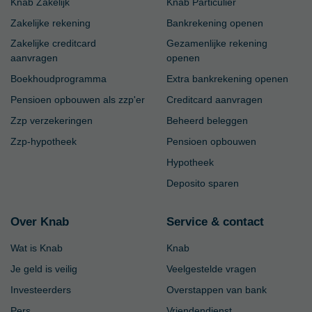
Knab Zakelijk
Knab Particulier
Zakelijke rekening
Bankrekening openen
Zakelijke creditcard
Gezamenlijke rekening
aanvragen
openen
Boekhoudprogramma
Extra bankrekening openen
Pensioen opbouwen als zzp'er
Creditcard aanvragen
Zzp verzekeringen
Beheerd beleggen
Zzp-hypotheek
Pensioen opbouwen
Hypotheek
Deposito sparen
Over Knab
Service & contact
Wat is Knab
Knab
Je geld is veilig
Veelgestelde vragen
Investeerders
Overstappen van bank
Pers
Vriendendienst