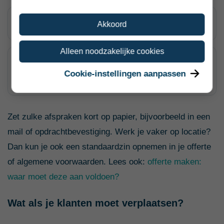
wat er gebeurt als werken onveilig wordt;
Akkoord
Alleen noodzakelijke cookies
of extra reistijd, wachttijd of aangepaste planning
Cookie-instellingen aanpassen
gevolgen heeft voor je tarief.
Zet zulke afspraken kort op papier, bijvoorbeeld in een
mail of opdrachtbevestiging. Werk je vaker op locatie?
Dan kun je ook een standaardzin opnemen in je offerte
of algemene voorwaarden. Lees ook:
offerte maken:
waar moet deze aan voldoen?
Wat als je klanten moet verplaatsen?