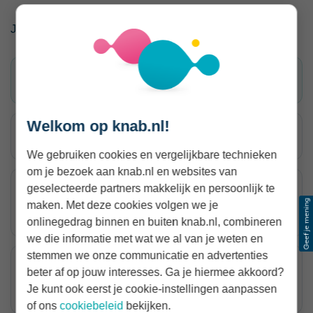
Je kunt bijvoorbeeld afspreken:
dat je eerder start en eerder stopt;
Welkom op knab.nl!
waar je pauze kunt houden op een koele plek;
We gebruiken cookies en vergelijkbare technieken
om je bezoek aan knab.nl en websites van
geselecteerde partners makkelijk en persoonlijk te
welke taken worden verplaatst naar een koeler
maken. Met deze cookies volgen we je
moment;
onlinegedrag binnen en buiten knab.nl, combineren
we die informatie met wat we al van je weten en
stemmen we onze communicatie en advertenties
wie zorgt voor water, schaduw, ventilatie of
beter af op jouw interesses. Ga je hiermee akkoord?
Je kunt ook eerst je cookie-instellingen aanpassen
koeling;
of ons
cookiebeleid
bekijken.