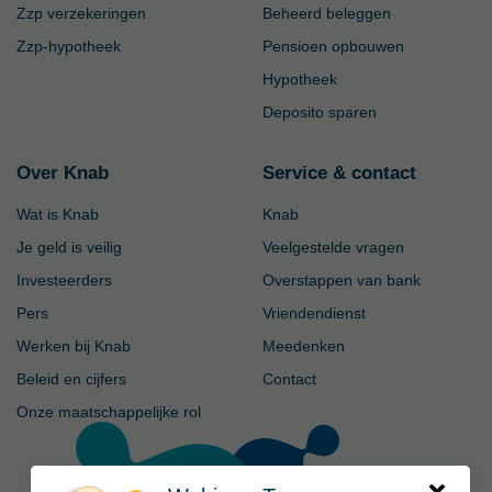
Zzp verzekeringen
Beheerd beleggen
Zzp-hypotheek
Pensioen opbouwen
Hypotheek
Deposito sparen
Over Knab
Service & contact
Wat is Knab
Knab
Je geld is veilig
Veelgestelde vragen
Investeerders
Overstappen van bank
Pers
Vriendendienst
Werken bij Knab
Meedenken
Beleid en cijfers
Contact
Onze maatschappelijke rol