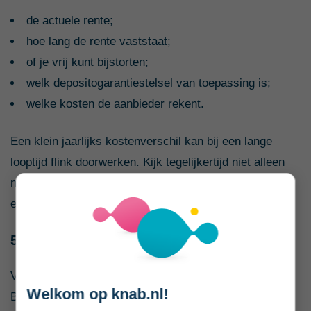
de actuele rente;
hoe lang de rente vaststaat;
of je vrij kunt bijstorten;
welk depositogarantiestelsel van toepassing is;
welke kosten de aanbieder rekent.
Een klein jaarlijks kostenverschil kan bij een lange
looptijd flink doorwerken. Kijk tegelijkertijd niet alleen
naar de laagste prijs: dienstverlening, risico, spreiding
en gebruiksgemak tellen ook mee.
5. Bekijk je verschillende pensioenpotjes
Veel zzp’ers hebben pensioen uit meerdere bronnen.
Welkom op knab.nl!
Bijvoorbeeld pensioen uit eerdere banen, een