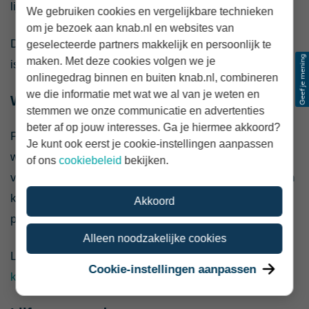
lijfrenteverzekering en een eigen pensioenrekening.
We gebruiken cookies en vergelijkbare technieken
om je bezoek aan knab.nl en websites van
Dat kan onoverzichtelijk zijn, maar alles samenvoegen
geselecteerde partners makkelijk en persoonlijk te
maken. Met deze cookies volgen we je
is niet automatisch mogelijk of verstandig.
onlinegedrag binnen en buiten knab.nl, combineren
we die informatie met wat we al van je weten en
Werkgeverspensioen overdragen
stemmen we onze communicatie en advertenties
beter af op jouw interesses. Ga je hiermee akkoord?
Pensioen uit eerdere dienstverbanden kun je soms via
Je kunt ook eerst je cookie-instellingen aanpassen
waardeoverdracht naar een nieuwe pensioenregeling
of ons
cookiebeleid
bekijken.
verplaatsen. Of dat gunstig is, hangt onder meer af van
kosten, garanties, toeslagverlening en het
Akkoord
partnerpensioen.
Alleen noodzakelijke cookies
Lees daarvoor
wanneer pensioenen samenvoegen slim
Cookie-instellingen aanpassen
kan zijn
.