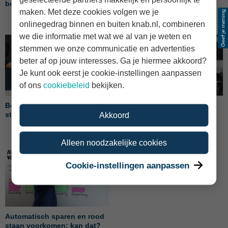
belangrijker dan voorheen
verandert er voor jou?
maken. Met deze cookies volgen we je
onlinegedrag binnen en buiten knab.nl, combineren
we die informatie met wat we al van je weten en
stemmen we onze communicatie en advertenties
beter af op jouw interesses. Ga je hiermee akkoord?
Je kunt ook eerst je cookie-instellingen aanpassen
of ons
cookiebeleid
bekijken.
Boekhouding zzp voor
Belastingaangifte zzp: hoe
starters: hoe begin je?
Akkoord
doe je dat?
Alleen noodzakelijke cookies
Cookie-instellingen aanpassen
Automatisch sparen en rood
staan voorkomen: kan dat?