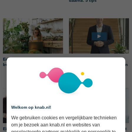
daarna: 5 tips
Eenmanszaak omzetten naar
Wanneer en hoe doe je
bv: zo regel je de overstap
belastingaangifte? | Tips van
Knab Pro’s
Welkom op knab.nl!
We gebruiken cookies en vergelijkbare technieken
om je bezoek aan knab.nl en websites van
Eindejaarstips: Buffer nog
Nieuwe pensioenstelsel: wat
geselecteerde partners makkelijk en persoonlijk te