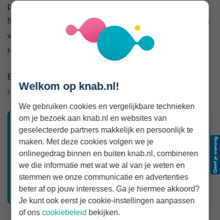
pensioengegevens uit 2025. Heb je in eerdere jaren
fiscale ruimte niet gebruikt? Dan kun je die over de tien
voorafgaande jaren mogelijk alsnog benutten via je
reserveringsruimte.
Bereken daarom vóór iedere storting
hoeveel jaar- en
Welkom op knab.nl!
reserveringsruimte je hebt
.
We gebruiken cookies en vergelijkbare technieken
om je bezoek aan knab.nl en websites van
Belastingvoordeel is vooral belastinguitstel
geselecteerde partners makkelijk en persoonlijk te
maken. Met deze cookies volgen we je
Je betaalt tijdens de opbouw mogelijk minder
onlinegedrag binnen en buiten knab.nl, combineren
belasting, maar de latere uitkeringen zijn belast.
we die informatie met wat we al van je weten en
Of je per saldo voordeel hebt, hangt onder meer af
stemmen we onze communicatie en advertenties
van je belastingtarief nu en na pensionering.
beter af op jouw interesses. Ga je hiermee akkoord?
Je kunt ook eerst je cookie-instellingen aanpassen
of ons
cookiebeleid
bekijken.