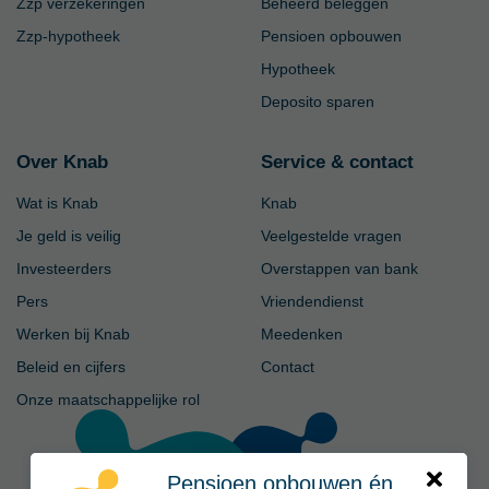
Zzp verzekeringen
Beheerd beleggen
Zzp-hypotheek
Pensioen opbouwen
Hypotheek
Deposito sparen
Over Knab
Service & contact
Wat is Knab
Knab
Je geld is veilig
Veelgestelde vragen
Investeerders
Overstappen van bank
Pers
Vriendendienst
Werken bij Knab
Meedenken
Beleid en cijfers
Contact
Onze maatschappelijke rol
Pensioen opbouwen én