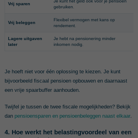
Je kunt het geld ook vóór je pensioen
G
Vrij sparen
gebruiken.
b
Flexibel vermogen met kans op
G
Vrij beleggen
rendement.
v
Lagere uitgaven
Je hebt na pensionering minder
E
later
inkomen nodig.
m
Je hoeft niet voor één oplossing te kiezen. Je kunt
bijvoorbeeld fiscaal pensioen opbouwen en daarnaast
een vrije spaarbuffer aanhouden.
Twijfel je tussen de twee fiscale mogelijkheden? Bekijk
dan
pensioensparen en pensioenbeleggen naast elkaar
.
4. Hoe werkt het belastingvoordeel van een