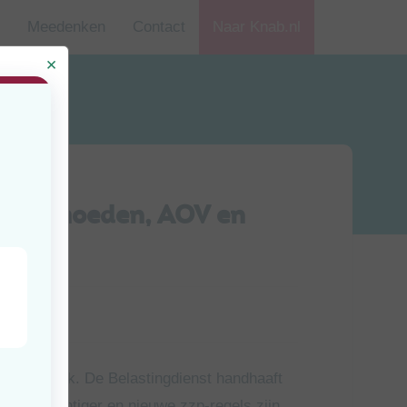
Meedenken
Contact
Naar Knab.nl
tsvermoeden, AOV en
jd
uten
veel tegelijk. De Belastingdienst handhaaft
 voorzichtiger en nieuwe zzp-regels zijn