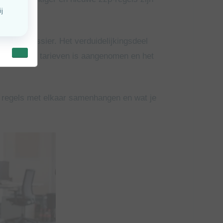
 het zzp-dossier. Het verduidelijkingsdeel
n bij lage tarieven is aangenomen en het
ste regels met elkaar samenhangen en wat je