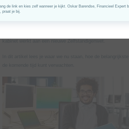
nog in ontwikkeling.
Dat zorgt voor onrust. Tegelijk ontstaat er ook meer lijn in
van de VBAR is geschrapt, de wet voor het rechtsvermoede
kabinet werkt aan een nieuwe Zelfstandigenwet.
In dit artikel lees je waar we nu staan, hoe de belangrijk
de komende tijd kunt verwachten.