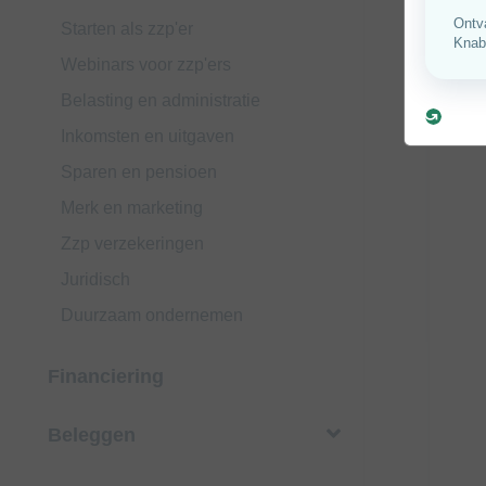
Starten als zzp'er
Webinars voor zzp'ers
Belasting en administratie
Inkomsten en uitgaven
Sparen en pensioen
Merk en marketing
Zzp verzekeringen
Juridisch
Duurzaam ondernemen
Financiering
Beleggen