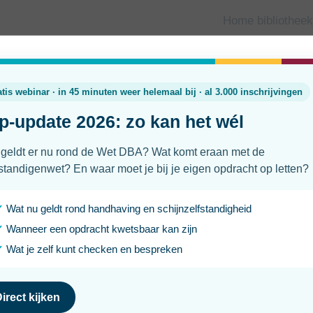
Home bibliotheek
Zzp-regels 2026: Wet DBA, rech
Zelfstandigenwet
Laatst geüpdatet
Leesti
20 juli 2026
5 min
Als zzp’er heb je het waarschijnlijk al gemerkt: er gebeurt 
weer op schijnzelfstandigheid, opdrachtgevers worden soms