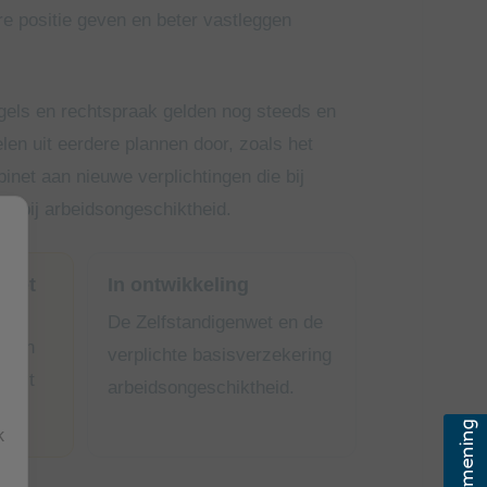
re positie geven en beter vastleggen
egels en rechtspraak gelden nog steeds en
len uit eerdere plannen door, zoals het
inet aan nieuwe verplichtingen die bij
g bij arbeidsongeschiktheid.
niet
In ontwikkeling
De Zelfstandigenwet en de
 van
verplichte basisverzekering
omst
arbeidsongeschiktheid.
k