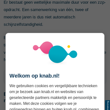
Er bestaat geen wettelijke maximale duur voor een zzp-
opdracht. Een samenwerking van één, twee of
meerdere jaren is dus niet automatisch
schijnzelfstandigheid.
Een lange opdracht vraagt wel extra aandacht. Een
tijdelijke specialistische opdracht kan ongemerkt
veranderen in doorlopende capaciteitsinzet of een vaste
functie binnen de organisatie.
Welkom op knab.nl!
Signalen bij een langdurige opdracht
We gebruiken cookies en vergelijkbare technieken
om je bezoek aan knab.nl en websites van
Een resultaatverplichting is niet altijd
geselecteerde partners makkelijk en persoonlijk te
nodig
maken. Met deze cookies volgen we je
onlinegedrag binnen en buiten knab.nl, combineren