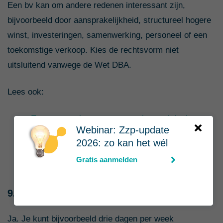
Een bv kan om andere redenen interessant zijn,
bijvoorbeeld door aansprakelijkheid, structureel hogere
winst, investeringen, samenwerking, personeel of een
toekomstige verkoop. Kies de rechtsvorm niet
uitsluitend vanwege de Wet DBA.
Lees ook:
Eenmanszaak omzetten naar bv: praktisch
Webinar: Zzp-update
stappenplan
2026: zo kan het wél
Ruisende of geruisloze inbreng: wat is het
Gratis aanmelden
verschil?
9. Kun je loondienst en zzp combineren?
Ja. Je kunt bijvoorbeeld drie dagen per week