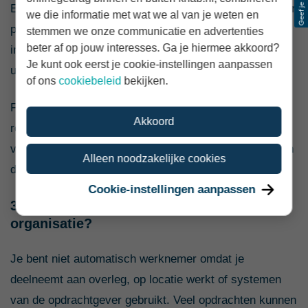
Een opdracht hoeft niet altijd te eindigen in één tastbaar
we die informatie met wat we al van je weten en
product. Ook advies, coaching, zorg, onderwijs en
stemmen we onze communicatie en advertenties
beter af op jouw interesses. Ga je hiermee akkoord?
interim-management kunnen zelfstandig worden
Je kunt ook eerst je cookie-instellingen aanpassen
uitgevoerd.
of ons
cookiebeleid
bekijken.
Forceer daarom geen kunstmatige
Akkoord
resultaatomschrijving. Kijk naar je professionele
verantwoordelijkheid, vrijheid, risico’s en positie binnen
Alleen noodzakelijke cookies
de organisatie.
Cookie-instellingen aanpassen
3. Wanneer ben ik te veel ingebed in de
organisatie?
Je bent niet automatisch werknemer omdat je
deelneemt aan overleg, op locatie werkt of systemen
van de opdrachtgever gebruikt. Veel opdrachten kunnen