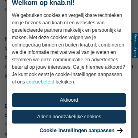
Welkom op knab.nl!
uitgavenpatroon.
We gebruiken cookies en vergelijkbare technieken
om je bezoek aan knab.nl en websites van
2. Niet overal geaccepteerd
geselecteerde partners makkelijk en persoonlijk te
maken. Met deze cookies volgen we je
Niet elke prepaid creditcard wordt overal geaccepteerd.
onlinegedrag binnen en buiten knab.nl, combineren
Vooral bij hotels en autoverhuur kan een probleem
we die informatie met wat we al van je weten en
ontstaan, omdat daar vaak een creditcard nodig is voor
stemmen we onze communicatie en advertenties
borg of reservering. In zulke situaties wordt een prepaid
beter af op jouw interesses. Ga je hiermee akkoord?
Je kunt ook eerst je cookie-instellingen aanpassen
kaart regelmatig geweigerd.
of ons
cookiebeleid
bekijken.
3. Geen uitgestelde betaling
Akkoord
Een belangrijk kenmerk van een gewone creditcard is
dat je betalingen tijdelijk kunt uitstellen. Bij een prepaid
Alleen noodzakelijke cookies
creditcard betaal je altijd vooraf. Dat maakt de kaart
Cookie-instellingen aanpassen
minder geschikt als je flexibiliteit in je cashflow zoekt.