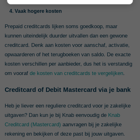
4. Vaak hogere kosten
Prepaid creditcards lijken soms goedkoop, maar
kunnen uiteindelijk duurder uitvallen dan een gewone
creditcard. Denk aan kosten voor aanschaf, activatie,
opwaarderen of het terugboeken van saldo. De exacte
kosten verschillen per aanbieder, dus het is verstandig
om vooraf
de kosten van creditcards te vergelijken
.
Creditcard of Debit Mastercard via je bank
Heb je liever een reguliere creditcard voor je zakelijke
uitgaven? Dan kun je bij Knab eenvoudig de
Knab
Creditcard (Mastercard)
aanvragen bij je zakelijke
rekening en bekijken of deze past bij jouw uitgaven.