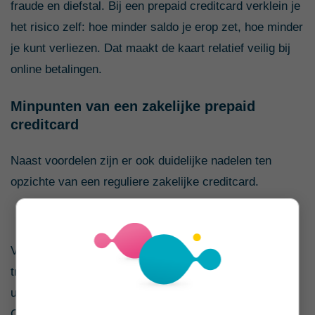
fraude en diefstal. Bij een prepaid creditcard verklein je
het risico zelf: hoe minder saldo je erop zet, hoe minder
je kunt verliezen. Dat maakt de kaart relatief veilig bij
online betalingen.
Minpunten van een zakelijke prepaid
creditcard
Naast voordelen zijn er ook duidelijke nadelen ten
opzichte van een reguliere zakelijke creditcard.
1. Beperkte transactielimiet
Veel prepaid creditcards hebben een maximum per
transactie of per dag. Dat kan lastig zijn bij grotere
uitgaven, zoals vliegtickets of zakelijke apparatuur.
Controleer daarom altijd of de limieten passen bij jouw