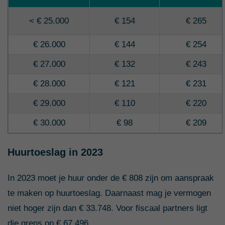
< € 25.000
€ 154
€ 265
€ 26.000
€ 144
€ 254
€ 27.000
€ 132
€ 243
€ 28.000
€ 121
€ 231
€ 29.000
€ 110
€ 220
€ 30.000
€ 98
€ 209
€ 31.000
€ 87
€ 197
Huurtoeslag in 2023
€ 32.000
€ 76
€ 186
In 2023 moet je huur onder de € 808 zijn om aanspraak
€ 33.000
€ 64
€ 175
te maken op huurtoeslag. Daarnaast mag je vermogen
€ 34.000
€ 53
€ 163
niet hoger zijn dan € 33.748. Voor fiscaal partners ligt
€ 35.000
€ 41
€ 152
die grens op € 67.496.