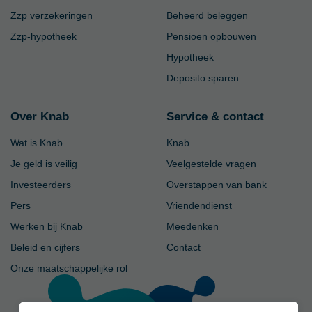
Zzp verzekeringen
Beheerd beleggen
Zzp-hypotheek
Pensioen opbouwen
Hypotheek
Deposito sparen
Over Knab
Service & contact
Wat is Knab
Knab
Je geld is veilig
Veelgestelde vragen
Investeerders
Overstappen van bank
Pers
Vriendendienst
Werken bij Knab
Meedenken
Beleid en cijfers
Contact
Onze maatschappelijke rol