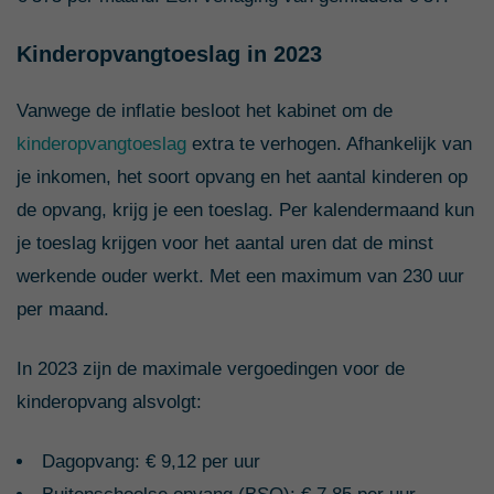
€ 47.000
€ 0
€ 15
Kinderopvangtoeslag in 2023
€ 48.000
€ 0
€ 4
€ 48.500
€ 0
€ 0
Vanwege de inflatie besloot het kabinet om de
kinderopvangtoeslag
extra te verhogen. Afhankelijk van
je inkomen, het soort opvang en het aantal kinderen op
de opvang, krijg je een toeslag. Per kalendermaand kun
je toeslag krijgen voor het aantal uren dat de minst
werkende ouder werkt. Met een maximum van 230 uur
per maand.
In 2023 zijn de maximale vergoedingen voor de
kinderopvang alsvolgt:
Dagopvang: € 9,12 per uur