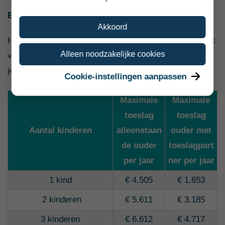
Bedragen kindgebonden budget krijg je in 2023
Akkoord
Hoeveel kindgebonden budget je ontvangt is afhankelijk
Alleen noodzakelijke cookies
van je inkomen. De maximale toeslagen voor 2023 zie
je in de tabel hieronder.
Cookie-instellingen aanpassen
Maximale
Maximale
toeslag
toeslag
Aantal kinderen
alleenstaan
ouder met
de ouder
toeslagpart
per jaar
ner
per jaar
1 kind
€ 4.505
€ 1.653
2 kinderen
€ 5.611
€ 3.185
3 kinderen
€ 6.612
€ 4.717