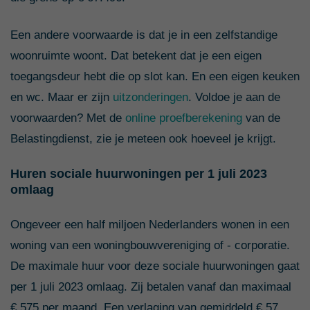
€ 36.000
€ 30
€ 140
Een andere voorwaarde is dat je in een zelfstandige
€ 37.000
€ 19
€ 129
woonruimte woont. Dat betekent dat je een eigen
€ 38.000
€ 7
€ 118
toegangsdeur hebt die op slot kan. En een eigen keuken
en wc. Maar er zijn
uitzonderingen
.
Voldoe je aan de
€ 39.000
€ 0
€ 106
voorwaarden? Met de
online proefberekening
van de
€ 40.000
€ 0
€ 95
Belastingdienst, zie je meteen ook hoeveel je krijgt.
€ 41.000
€ 0
€ 84
Huren sociale huurwoningen per 1 juli 2023
€ 42.000
€ 0
€ 72
omlaag
€ 43.000
€ 0
€ 61
Ongeveer een half miljoen Nederlanders wonen in een
€ 44.000
€ 0
€ 49
woning van een woningbouwvereniging of - corporatie.
€ 45.000
€ 0
€ 38
De maximale huur voor deze sociale huurwoningen gaat
per 1 juli 2023 omlaag. Zij betalen vanaf dan maximaal
€ 46.000
€ 0
€ 27
€ 575 per maand. Een verlaging van gemiddeld € 57.