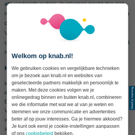
alle werkende ouders. Je inkomen maakt dan niet
meer uit; iedereen betaalt vanaf dan slechts 4% van
de kosten. Of het er echt van komt is nog de vraag.
Veel instanties zetten vraagtekens bij de
uitvoerbaarheid omdat de kinderopvang nu al kampt
met een groot personeelstekort.
Welkom op knab.nl!
Kindgebonden budget in 2023
We gebruiken cookies en vergelijkbare technieken
om je bezoek aan knab.nl en websites van
geselecteerde partners makkelijk en persoonlijk te
In 2023 moet je inkomen als alleenstaande lager zijn
maken. Met deze cookies volgen we je
dan € 70.000 om
kindgebonden budget
te ontvangen.
onlinegedrag binnen en buiten knab.nl, combineren
Daarbij moet je vermogen onder de € 127.582 blijven.
we die informatie met wat we al van je weten en
Voor fiscaal partners liggen die grenzen respectievelijk
stemmen we onze communicatie en advertenties
beter af op jouw interesses. Ga je hiermee akkoord?
op € 99.000 en € 161.329. Deze toeslag ontvang je
Je kunt ook eerst je cookie-instellingen aanpassen
automatisch als je er recht op hebt.
of ons
cookiebeleid
bekijken.