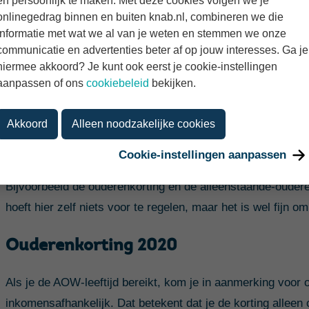
en persoonlijk te maken. Met deze cookies volgen we je
onlinegedrag binnen en buiten knab.nl, combineren we die
2024
informatie met wat we al van je weten en stemmen we onze
communicatie en advertenties beter af op jouw interesses. Ga je
2025
hiermee akkoord? Je kunt ook eerst je cookie-instellingen
aanpassen of ons
cookiebeleid
bekijken.
Veranderingen heffingskorting
Akkoord
Alleen noodzakelijke cookies
Cookie-instellingen aanpassen
De
heffingskorting
is een besparing op de inkomstenbelast
Bijvoorbeeld de ouderenkorting en de alleenstaande-oudere
hoeft hier zelf niets voor te regelen, maar het is wel fijn o
Ouderenkorting 2020
Als je de AOW-leeftijd bereikt, kom je in aanmerking voor o
inkomensafhankelijk. Dat betekent dat je de korting alleen