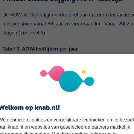
De AOW-leeftijd stijgt minder snel dan in eerste instantie
met pensioen vanaf 66 jaar en vier maanden. Vanaf 2022 z
stijgen (zie tabel 3).
Tabel 3. AOW-leeftijden per jaar
Jaar
2019
2020
2021
Welkom op knab.nl!
2022
We gebruiken cookies en vergelijkbare technieken om je bezoe
aan knab.nl en websites van geselecteerde partners makkelijk
2023