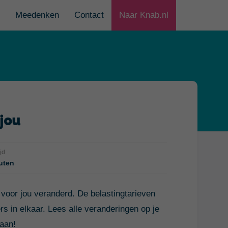
Meedenken
Contact
Naar Knab.nl
jou
jd
uten
voor jou veranderd. De belastingtarieven
ers in elkaar. Lees alle veranderingen op je
taan!