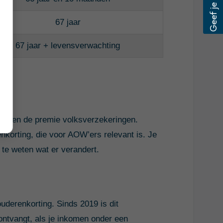
67 jaar
67 jaar + levensverwachting
ing en de premie volksverzekeringen.
nkorting, die voor AOW’ers relevant is. Je
m te weten wat er verandert.
uderenkorting. Sinds 2019 is dit
 ontvangt, als je inkomen onder een