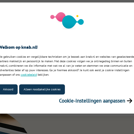
Welkom op knab.nl!
e gebruiken cookies en vergelijkbare technieken om je bezoek aan knab.nl en websites van geselecteerde
artners makkelijk en persoonlijk te maken. Met deze cookies volgen we je onlinegedrag binnen en buiten
nab.nl, combineren we die informatie met wat we al van je weten en stemmen we onze communicatie en
dvertenties beter af op jouw interesses. Ga je hiermee akkoord? Je kunt ook eerst je cookie-instellingen
anpassen of ons
cookiebeleid
bekijken.
Akkoord
Alleen noodzakelijke cookies
Cookie-instellingen aanpassen