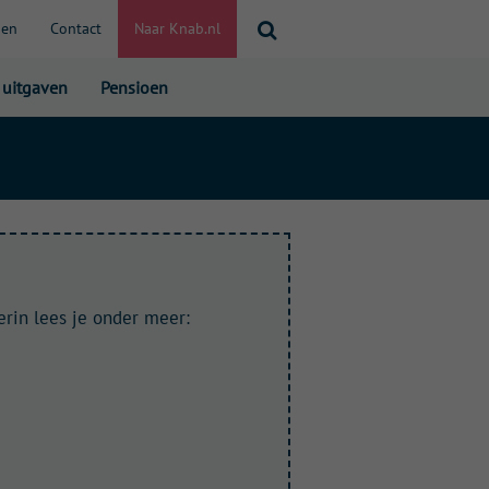
S
pen
Contact
Naar Knab.nl
e
a
 uitgaven
Pensioen
r
c
h
erin
lees je onder meer: