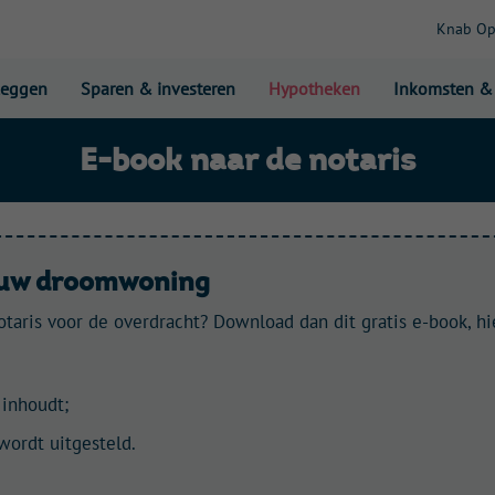
Knab O
leggen
Sparen & investeren
Hypotheken
Inkomsten &
E-book naar de notaris
jouw droomwoning
otaris voor de overdracht?
Download dan dit gratis e-book, hi
 inhoudt;
wordt uitgesteld.