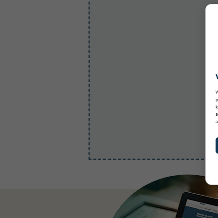
W
p
k
a
a