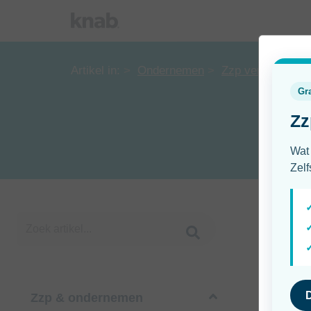
Artikel in:
Ondernemen
Zzp verzekering
Zzp & ondernemen