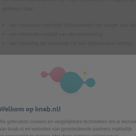
gekeken naar:
een maximale wachttijd (bijvoorbeeld niet langer dan één
een minimale looptijd van de verzekering;
een uitkering die doorloopt tot een afgesproken leeftijd.
Welke eisen uiteindelijk gelden, wordt pas duidelijk zodra 
Waarom nu al zelf een AOV regelen?
Juist omdat de verplichte AOV nog niet vaststaat, kiezen v
houden. Door nu al een eigen AOV af te sluiten, profiteer j
Welkom op knab.nl!
Meer keuze en maatwerk
We gebruiken cookies en vergelijkbare technieken om je bezoe
aan knab.nl en websites van geselecteerde partners makkelijk
Met een eigen AOV bepaal je zelf: