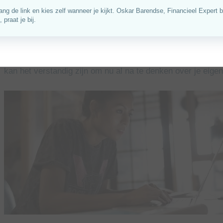
inkomen voor het geval je (tijdelijk of langdurig) arbeidson
Al jaren wordt gewerkt aan een verplichte arbeidsongesch
zelfstandigen. Die verplichting laat nog op zich wachten, ma
kan het verstandig zijn om nu al na te denken over je eige