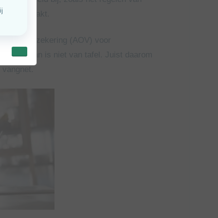
geschikt raakt.
iktheidsverzeker
ing (AOV) voor
ar het plan is niet van tafel. Juist daarom
n vangnet.