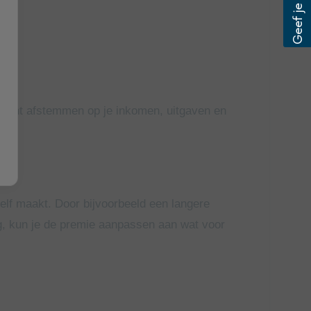
ing kunt afstemmen op je inkomen, uitgaven en
elf maakt. Door bijvoorbeeld een langere
ag, kun je de premie aanpassen aan wat voor