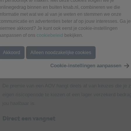
en persoonlijk te maken. Met deze cookies volgen we je
onlinegedrag binnen en buiten knab.nl, combineren we die
het verzekerde bedrag;
informatie met wat we al van je weten en stemmen we onze
communicatie en advertenties beter af op jouw interesses. Ga je
de eigen risicoperiode;
hiermee akkoord? Je kunt ook eerst je cookie-instellingen
de looptijd van de verzekering.
aanpassen of ons
cookiebeleid
bekijken.
De
Knab AOV
biedt die flexibiliteit, zodat je de verzeker
Akkoord
Alleen noodzakelijke cookies
risicobereidheid.
Cookie-instellingen aanpassen
Inzicht in je kosten
De premie van een AOV hangt deels af van keuzes die je z
eigen risicoperiode te kiezen of een lager verzekerd bedr
jou haalbaar is.
Direct een vangnet