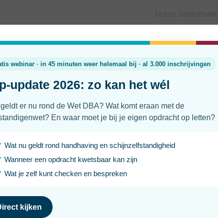
Home bibliotheek
en
Verplichte AOV komt eraan: dit ku
doen
Laatst geüpdatet
Leesti
30 januari 2026
4 min
Als zzp’er bepaal je zelf hoe je werkt, voor wie en wanneer.
zelfstandig ondernemerschap. Maar daar hoort ook verantwo