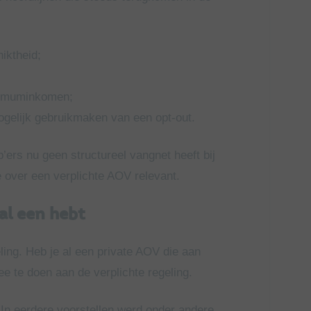
iktheid;
minimuminkomen;
gelijk gebruikmaken van een opt-out.
’ers nu geen structureel vangnet heeft bij
e over een verplichte AOV relevant.
al een hebt
ling. Heb je al een private AOV die aan
e te doen aan de verplichte regeling.
. In eerdere voorstellen werd onder andere