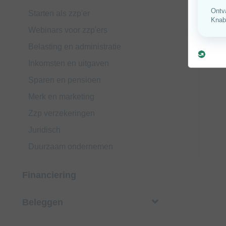
Starten als zzp'er
Webinars voor zzp'ers
Belasting en administratie
Inkomsten en uitgaven
Sparen en pensioen
Merk en marketing
Zzp verzekeringen
Juridisch
Duurzaam ondernemen
Financiering
Beleggen