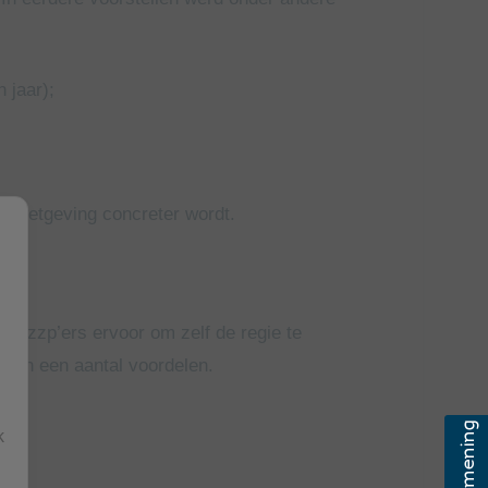
 jaar);
de wetgeving concreter wordt.
eel zzp’ers ervoor om zelf de regie te
e van een aantal voordelen.
k