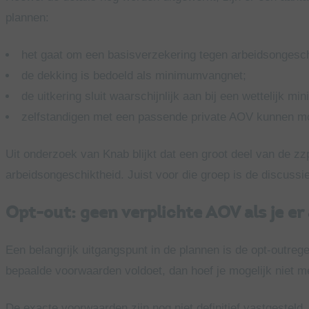
plannen:
het gaat om een basisverzekering tegen arbeidsongesch
de dekking is bedoeld als minimumvangnet;
de uitkering sluit waarschijnlijk aan bij een wettelijk 
zelfstandigen met een passende private AOV kunnen mo
Uit onderzoek van Knab blijkt dat een groot deel van de zzp
arbeidsongeschiktheid. Juist voor die groep is de discussi
Opt-out: geen verplichte AOV als je er 
Een belangrijk uitgangspunt in de plannen is de opt-outrege
bepaalde voorwaarden voldoet, dan hoef je mogelijk niet me
De exacte voorwaarden zijn nog niet definitief vastgesteld