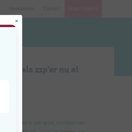
Meedenken
Contact
Naar Knab.nl
n je als zzp’er nu al
jd
uten
 Die vrijheid is een groot voordeel van
ordelijkheid bij, zoals het regelen van