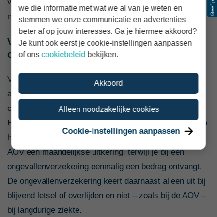
verzekerde bedrag. Bij overlijden ontvangen je
we die informatie met wat we al van je weten en
nabestaanden een vast bedrag.
stemmen we onze communicatie en advertenties
beter af op jouw interesses. Ga je hiermee akkoord?
Verschil tussen een AOV en een
Je kunt ook eerst je cookie-instellingen aanpassen
ongevallenverzekering
of ons
cookiebeleid
bekijken.
Vraag je je af wat het verschil is tussen een
Akkoord
arbeidsongeschiktheidsverzekering (AOV) en een
ongevallenverzekering? Dan ben je niet de enige.
Alleen noodzakelijke cookies
Hoewel er overeenkomsten zijn, zijn het toch echt twee
Cookie-instellingen aanpassen
hele verschillende verzekeringen. Zo krijg je bij een
AOV een maandelijkse uitkering, terwijl je bij een
ongevallenverzekering eenmalig een bedrag ontvangt.
De ongevallenverzekering keert daarnaast alleen uit bij
blijvend letsel of overlijden en niet – zoals bij de AOV –
bij langdurige ziekte.