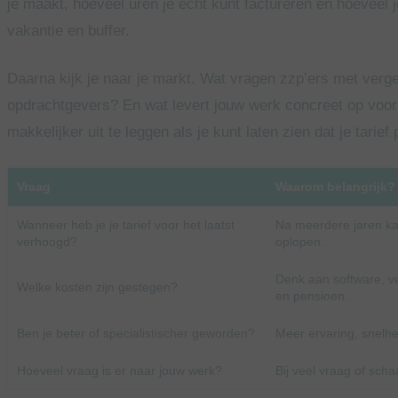
je maakt, hoeveel uren je echt kunt factureren en hoeveel j
vakantie en buffer.
Daarna kijk je naar je markt. Wat vragen zzp’ers met vergel
opdrachtgevers? En wat levert jouw werk concreet op voor 
makkelijker uit te leggen als je kunt laten zien dat je tarief 
Vraag
Waarom belangrijk?
Wanneer heb je je tarief voor het laatst
Na meerdere jaren kan
verhoogd?
oplopen.
Denk aan software, v
Welke kosten zijn gestegen?
en pensioen.
Ben je beter of specialistischer geworden?
Meer ervaring, snelhe
Hoeveel vraag is er naar jouw werk?
Bij veel vraag of scha