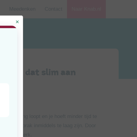
Meedenken
Contact
Naar Knab.nl
 pak je dat slim aan
jd
uten
menwerking loopt en je hoeft minder tijd te
 geleden afsprak inmiddels te laag zijn. Door
g naar je werk.