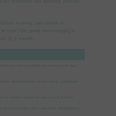
e wilt reserveren voor belasting, pensioen,
ijkbare ervaring, specialisatie en
de klant? Een goede tariefverhoging is
past bij je waarde.
 het verschil met inflatie en marktwaarde flink
ervoer, verzekeringen, boekhouding, opleidingen
id en kwaliteit mogen terugkomen in je tarief.
arste is een hoger tarief vaak beter verdedigbaar.