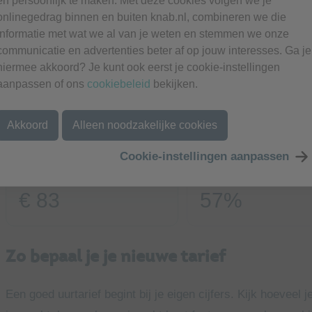
en persoonlijk te maken. Met deze cookies volgen we je
marketing, opleidingen en pensioenopbouw. Daarnaast vera
onlinegedrag binnen en buiten knab.nl, combineren we die
ondernemers.
informatie met wat we al van je weten en stemmen we onze
communicatie en advertenties beter af op jouw interesses. Ga je
Uit het
Knab Zzp Uurtarievenboekje 2026
blijkt dat tarief
hiermee akkoord? Je kunt ook eerst je cookie-instellingen
helft van de zzp’ers verhoogde het tarief in het afgelopen 
aanpassen of ons
cookiebeleid
bekijken.
stijgende kosten, meer ervaring of expertise, een period
vraag.
Akkoord
Alleen noodzakelijke cookies
Cookie-instellingen aanpassen
Gemiddeld uurtarief
Verhoogde tarief
€ 83
57%
Zo bepaal je je nieuwe tarief
Een goed uurtarief begint bij je eigen cijfers. Kijk hoeveel 