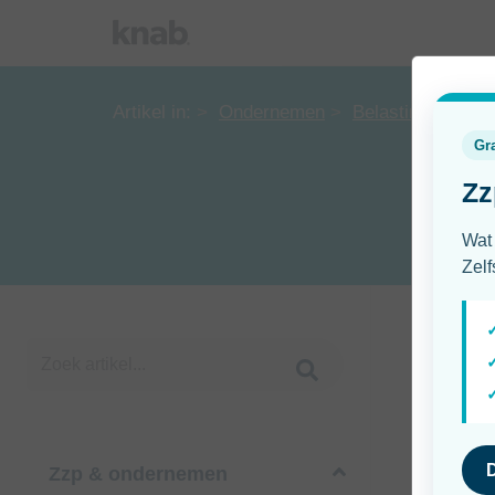
Artikel in:
Ondernemen
Belasting en admi
Zzp & ondernemen