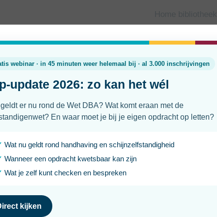
Home bibliotheek
nistratie
Uurtarief verhogen als zzp'er: zo
Laatst geüpdatet
Leesti
17 juni 2026
3 min
Vaste opdrachtgevers zijn waardevol. Je kent elkaar, de sa
steken in acquisitie. Tegelijk kan een tarief dat je een tijd
inflatie, hogere bedrijfskosten, meer ervaring of meer vraa