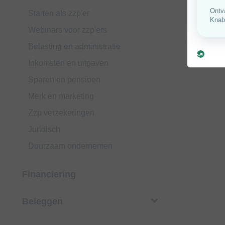
Starten als zzp'er
Webinars voor zzp'ers
Belasting en administratie
Inkomsten en uitgaven
Sparen en pensioen
Merk en marketing
Zzp verzekeringen
Juridisch
Duurzaam ondernemen
Financiering
Beleggen