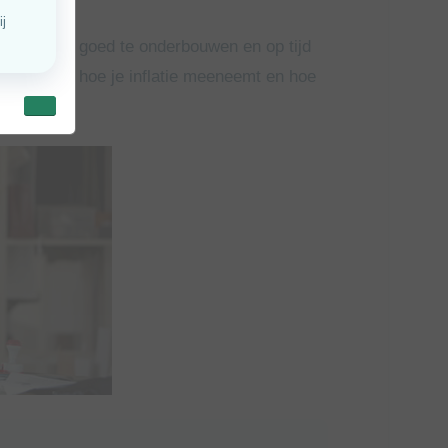
 is om het goed te onderbouwen en op tijd
tarief past, hoe je inflatie meeneemt en hoe
chtgevers.