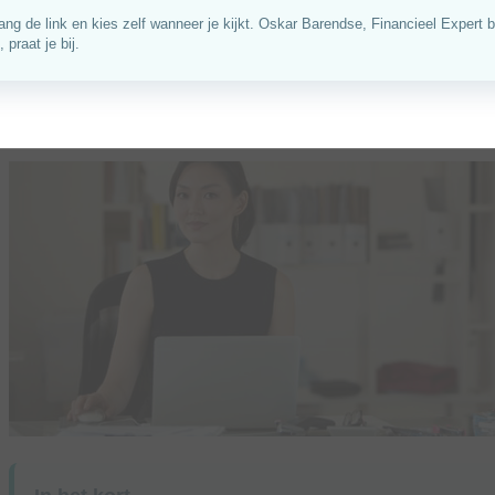
Je uurtarief verhogen hoort bij ondernemerschap. De kunst
te communiceren. In dit artikel lees je hoe je bepaalt welk 
je de verhoging bespreekt met bestaande en nieuwe opdra