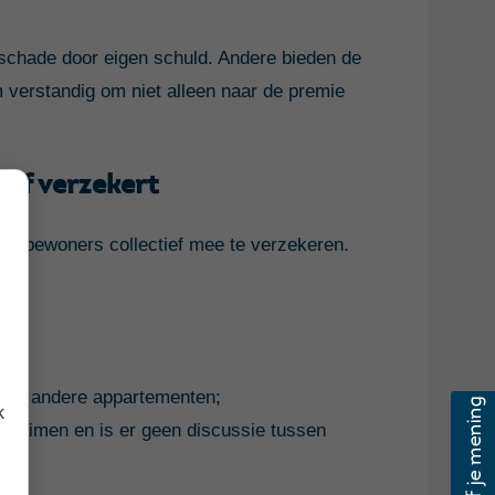
schade door eigen schuld. Andere bieden de
m verstandig om niet alleen naar de premie
ief verzekert
le bewoners collectief mee te verzekeren.
 van andere appartementen;
k
e claimen en is er geen discussie tussen