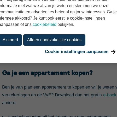
informatie met wat we al van je weten en stemmen we onze
Daarnaast is een collectieve verzekering vaak goedkoper d
communicatie en advertenties beter af op jouw interesses. Ga je
hiermee akkoord? Je kunt ook eerst je cookie-instellingen
Wat is het verschil met huurdersbelan
aanpassen of ons
cookiebeleid
bekijken.
Kom je de term
huurdersbelang
tegen? Dat lijkt sterk op 
Akkoord
Alleen noodzakelijke cookies
Bij huur is de verhuurder verantwoordelijk voor de opstalve
verbeteringen aangebracht die de woning meer waard maken
Cookie-instellingen aanpassen
huurdersbelang.
Ga je een appartement kopen?
Ben je van plan een appartement te kopen en wil je weten 
verzekeringen en de VvE? Download dan het gratis
e-book
andere:
aandachtspunten bij het kopen van een appartement;