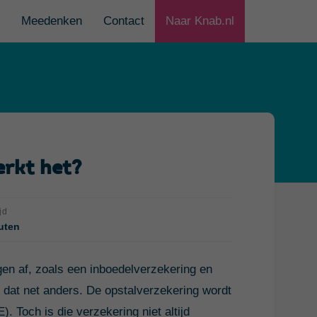
Meedenken
Contact
Naar Knab.nl
erkt het?
jd
uten
gen af, zoals een inboedelverzekering en
t dat net anders. De opstalverzekering wordt
 Toch is die verzekering niet altijd