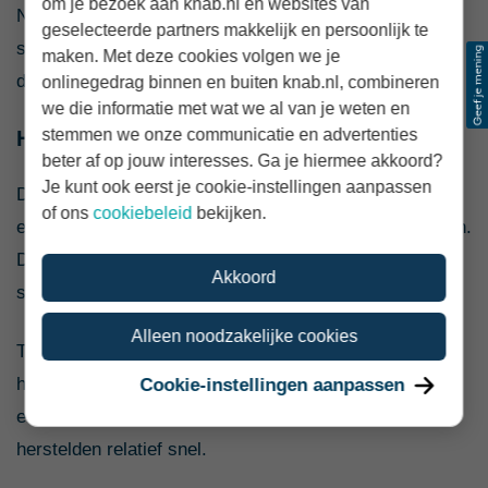
om je bezoek aan knab.nl en websites van
Niet iedereen wordt even hard geraakt. Sommige
geselecteerde partners makkelijk en persoonlijk te
sectoren zijn gevoeliger voor economische tegenwind
maken. Met deze cookies volgen we je
dan andere.
onlinegedrag binnen en buiten knab.nl, combineren
we die informatie met wat we al van je weten en
stemmen we onze communicatie en advertenties
Hoe lang duurt een recessie?
beter af op jouw interesses. Ga je hiermee akkoord?
Je kunt ook eerst je cookie-instellingen aanpassen
Dat verschilt sterk. Sommige recessies duren slechts
of ons
cookiebeleid
bekijken.
een paar kwartalen. Andere houden meerdere jaren aan.
Duurt een recessie lang en is de impact groot, dan
Akkoord
spreken we meestal van een economische crisis.
Alleen noodzakelijke cookies
Ter vergelijking: de financiële crisis begon in 2008 en
hield in Nederland meerdere jaren aan. Andere
Cookie-instellingen aanpassen
economische krimpperiodes waren juist korter en
herstelden relatief snel.