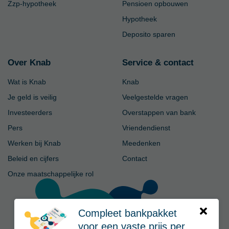
Zzp-hypotheek
Pensioen opbouwen
Hypotheek
Deposito sparen
Over Knab
Service & contact
Wat is Knab
Knab
Je geld is veilig
Veelgestelde vragen
Investeerders
Overstappen van bank
Pers
Vriendendienst
Werken bij Knab
Meedenken
Beleid en cijfers
Contact
Onze maatschappelijke rol
Compleet bankpakket
voor een vaste prijs per