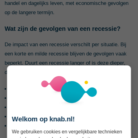
handel en dagelijks leven, met economische gevolgen
op de langere termijn.
Wat zijn de gevolgen van een recessie?
De impact van een recessie verschilt per situatie. Bij
een korte en milde recessie blijven de gevolgen vaak
beperkt. Duurt een recessie langer of is deze dieper,
dan kun je merken dat:
de werkloosheid oploopt;
lonen minder snel stijgen;
consumenten minder te besteden hebben;
investeringen door bedrijven afnemen;
Welkom op knab.nl!
huizenprijzen kunnen dalen.
We gebruiken cookies en vergelijkbare technieken