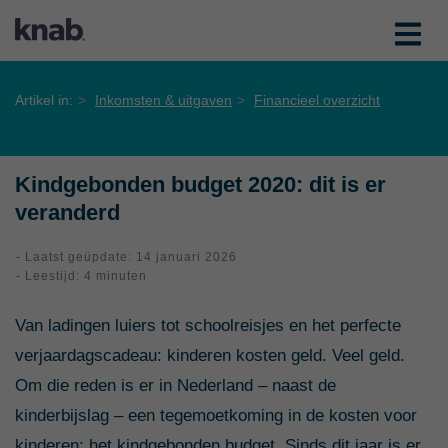
Artikel in:
Inkomsten & uitgaven
Financieel overzicht
Kindgebonden budget 2020: dit is er
veranderd
- Laatst geüpdate: 14 januari 2026
- Leestijd: 4 minuten
Van ladingen luiers tot schoolreisjes en het perfecte
verjaardagscadeau: kinderen kosten geld. Veel geld.
Om die reden is er in Nederland – naast de
kinderbijslag – een tegemoetkoming in de kosten voor
kinderen: het kindgebonden budget. Sinds dit jaar is er