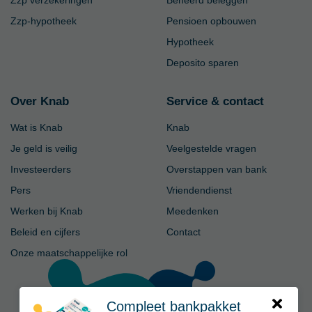
Zzp verzekeringen
Beheerd beleggen
Zzp-hypotheek
Pensioen opbouwen
Hypotheek
Deposito sparen
Over Knab
Service & contact
Wat is Knab
Knab
Je geld is veilig
Veelgestelde vragen
Investeerders
Overstappen van bank
Pers
Vriendendienst
Werken bij Knab
Meedenken
Beleid en cijfers
Contact
Onze maatschappelijke rol
Compleet bankpakket