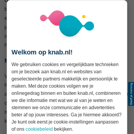
Dan wordt het kindgebonden budget verhoogd. In 2020
bedraagt deze verhoging € 243 als ze tussen de twaalf
en vijftien jaar zijn en € 434 als ze zestien of zeventien
jaar zijn. Deze verhoging is een tegemoetkoming in de
onderwijs- en schoolkosten en krijg je automatisch; je
hoeft zelf dus geen aanvraag te doen.
Welkom op knab.nl!
Maximum vermogen van de ouders
We gebruiken cookies en vergelijkbare technieken
om je bezoek aan knab.nl en websites van
Voor het vermogen kijkt de Belastingdienst naar
geselecteerde partners makkelijk en persoonlijk te
hoeveel je op 1 januari 2020 had. Voor alleenstaande
maken. Met deze cookies volgen we je
onlinegedrag binnen en buiten knab.nl, combineren
ouders ligt het maximum op € 116.613 en bij ouderparen
we die informatie met wat we al van je weten en
op € 147.459. Was jouw vermogen hoger dan het
stemmen we onze communicatie en advertenties
maximum? Dan heb je dit hele jaar geen recht op
beter af op jouw interesses. Ga je hiermee akkoord?
kindgebonden budget.
Je kunt ook eerst je cookie-instellingen aanpassen
of ons
cookiebeleid
bekijken.