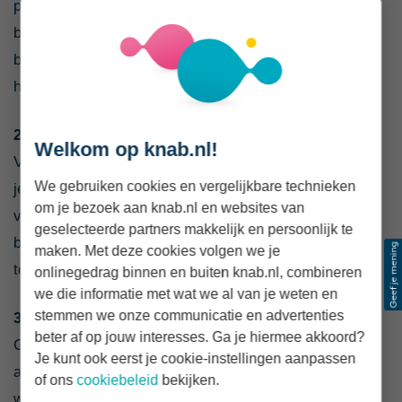
professionele taxatie geeft een veel betrouwbaarder
beeld van de actuele woningwaarde. Daarmee kun je
beter beoordelen of de vraagprijs realistisch is en
hoeveel je verantwoord kunt bieden.
2. Kijk op
kadaster.nl
Welkom op knab.nl!
Vind je een taxatie in dit stadium te ver gaan? Dan kun
We gebruiken cookies en vergelijkbare technieken
je verkoopprijzen van vergelijkbare woningen opvragen
om je bezoek aan knab.nl en websites van
via
kadaster.nl
. Zo krijg je inzicht in wat er recent in de
geselecteerde partners makkelijk en persoonlijk te
buurt is betaald en of de vraagprijs in verhouding staat
maken. Met deze cookies volgen we je
tot de markt.
onlinegedrag binnen en buiten knab.nl, combineren
we die informatie met wat we al van je weten en
stemmen we onze communicatie en advertenties
3. Schakel een aankoopmakelaar in
beter af op jouw interesses. Ga je hiermee akkoord?
Ga je liever niet zelf op onderzoek uit, dan kan een
Je kunt ook eerst je cookie-instellingen aanpassen
aankoopmakelaar helpen. Die kent de lokale
of ons
cookiebeleid
bekijken.
woningmarkt goed en kan je adviseren over een