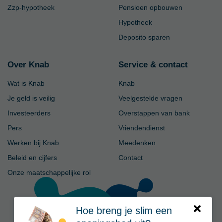
Zzp-hypotheek
Pensioen opbouwen
Hypotheek
Deposito sparen
Over Knab
Service & contact
Wat is Knab
Knab
Je geld is veilig
Veelgestelde vragen
Investeerders
Overstappen van bank
Pers
Vriendendienst
Werken bij Knab
Meedenken
Beleid en cijfers
Contact
Onze maatschappelijke rol
Hoe breng je slim een