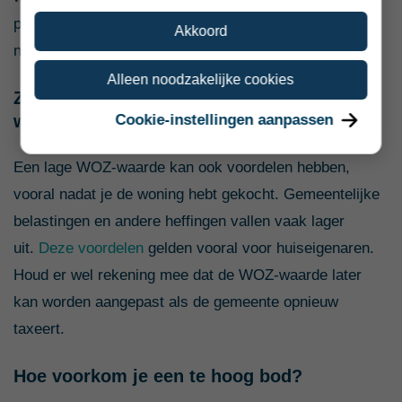
passend bod. Lees meer over het wel of
Akkoord
niet
inschakelen van een aankoopmakelaar
.
Alleen noodzakelijke cookies
Zitten er ook voordelen aan een lage WOZ-
waarde?
Cookie-instellingen aanpassen
Een lage WOZ-waarde kan ook voordelen hebben,
vooral nadat je de woning hebt gekocht. Gemeentelijke
belastingen en andere heffingen vallen vaak lager
uit.
Deze voordelen
gelden vooral voor huiseigenaren.
Houd er wel rekening mee dat de WOZ-waarde later
kan worden aangepast als de gemeente opnieuw
taxeert.
Hoe voorkom je een te hoog bod?