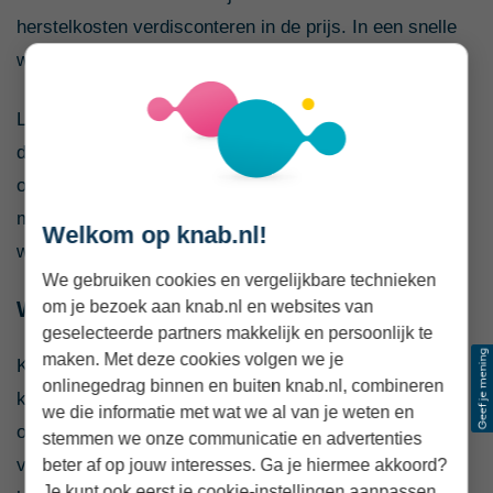
herstelkosten verdisconteren in de prijs. In een snelle
woningmarkt is hier niet altijd tijd voor.
Laat je de keuring doen nadat je bod is geaccepteerd,
dan is het verstandig om dit op te nemen als
ontbindende voorwaarde. Je kunt daarbij een
maximumbedrag afspreken voor herstelkosten
Welkom op knab.nl!
waarboven je van de koop mag afzien.
We gebruiken cookies en vergelijkbare technieken
Wanneer is een keuring minder nodig?
om je bezoek aan knab.nl en websites van
geselecteerde partners makkelijk en persoonlijk te
maken. Met deze cookies volgen we je
Koop je een appartement, dan is een bouwkundige
onlinegedrag binnen en buiten knab.nl, combineren
keuring vaak minder noodzakelijk. Grote
we die informatie met wat we al van je weten en
onderhoudszaken vallen meestal onder de Vereniging
stemmen we onze communicatie en advertenties
van Eigenaren (VvE). In dat geval is het vooral
beter af op jouw interesses. Ga je hiermee akkoord?
Je kunt ook eerst je cookie-instellingen aanpassen