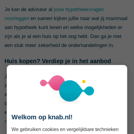
Je kan de adviseur al
jouw hypotheekvragen
voorleggen
en samen kijken jullie naar wat jij maximaal
aan hypotheek kunt lenen en welke mogelijkheden er
zijn als je al een huis op het oog hebt. Dan ga je met
een stuk meer zekerheid de onderhandelingen in.
Huis kopen? Verdiep je in het aanbod
Je kan bij het bureau van de hypotheekadviseur gaan
zitten en gewoon afwachten wat deze je aanbiedt. “De
adviseur is de expert, die zal het wel het beste weten”,
denk je misschien. Maar straks zit je opeens vast aan
een hypotheekvorm die je niet wilt of een
te lange
Welkom op knab.nl!
rentevaste periode
.
We gebruiken cookies en vergelijkbare technieken