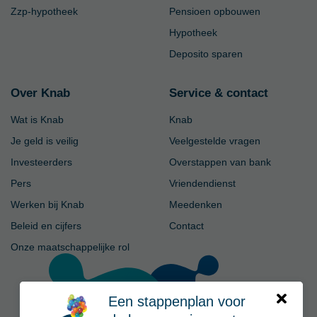
Zzp-hypotheek
Pensioen opbouwen
Hypotheek
Deposito sparen
Over Knab
Service & contact
Wat is Knab
Knab
Je geld is veilig
Veelgestelde vragen
Investeerders
Overstappen van bank
Pers
Vriendendienst
Werken bij Knab
Meedenken
Beleid en cijfers
Contact
Onze maatschappelijke rol
Een stappenplan voor