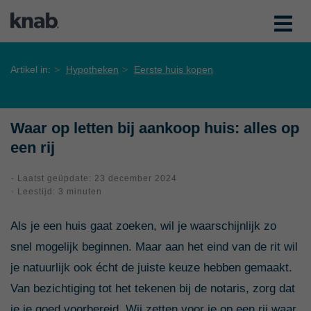
Artikel in:
Hypotheken
Eerste huis kopen
Waar op letten bij aankoop huis: alles op
een rij
- Laatst geüpdate: 23 december 2024
- Leestijd: 3 minuten
Als je een huis gaat zoeken, wil je waarschijnlijk zo
snel mogelijk beginnen. Maar aan het eind van de rit wil
je natuurlijk ook écht de juiste keuze hebben gemaakt.
Van bezichtiging tot het tekenen bij de notaris, zorg dat
je je goed voorbereid. Wij zetten voor je op een rij waar