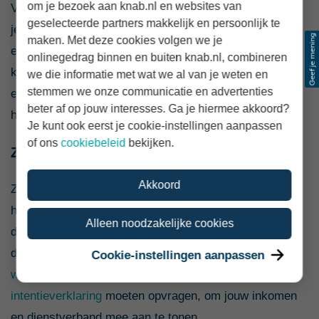
om je bezoek aan knab.nl en websites van
Verdiep je daarom zelf ook in de
hypotheekvormen
die
geselecteerde partners makkelijk en persoonlijk te
je kan kiezen, de verschillende aanbieders die er zijn
maken. Met deze cookies volgen we je
en bijvoorbeeld de risicoklassen die ze hanteren. Zo
onlinegedrag binnen en buiten knab.nl, combineren
kun je concreet met de hypotheekadviseur in gesprek
we die informatie met wat we al van je weten en
stemmen we onze communicatie en advertenties
en is de kans groot dat je aan het eind van de rit een
beter af op jouw interesses. Ga je hiermee akkoord?
hypotheek afsluit die voldoet aan je eisen.
Je kunt ook eerst je cookie-instellingen aanpassen
of ons
cookiebeleid
bekijken.
Zorg dat je de juiste documenten aanlevert
Akkoord
Zodra je bod geaccepteerd is en je daadwerkelijk de
hypotheek gaat afsluiten, is het aanleveren van
Alleen noodzakelijke cookies
documenten één van de belangrijkste onderdelen van
de hypotheekaanvraag. Je zal bijvoorbeeld een
Cookie-instellingen aanpassen
werkgeversverklaring
en misschien ook een
intentieverklaring
moeten opvragen, om jouw inkomen
en dienstverband mee aan te tonen.