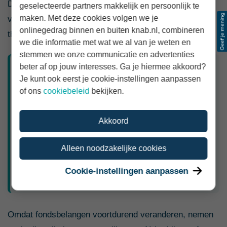
Daardoor kan de portefeuille gevoelig worden voor
geselecteerde partners makkelijk en persoonlijk te
maken. Met deze cookies volgen we je
verwachtingen rond AI, ook zonder dat AI als apart
onlinegedrag binnen en buiten knab.nl, combineren
thema is geselecteerd.
we die informatie met wat we al van je weten en
stemmen we onze communicatie en advertenties
beter af op jouw interesses. Ga je hiermee akkoord?
Blootstelling aan AI is geen garantie op
Je kunt ook eerst je cookie-instellingen aanpassen
profiteren
of ons
cookiebeleid
bekijken.
Een onderneming kan sterk groeien en toch een
tegenvallende belegging zijn wanneer de
Akkoord
aandelenkoers al zeer hoge verwachtingen bevat.
AI-investeringen kunnen bovendien duur zijn en
Alleen noodzakelijke cookies
leveren niet ieder bedrijf automatisch extra winst
Cookie-instellingen aanpassen
op.
Omdat fondsbelangen voortdurend veranderen, nemen