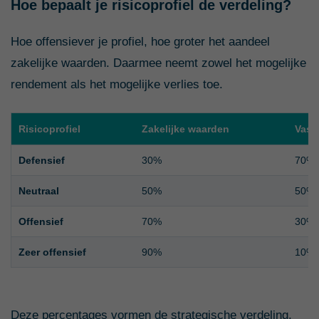
Hoe bepaalt je risicoprofiel de verdeling?
Hoe offensiever je profiel, hoe groter het aandeel
zakelijke waarden. Daarmee neemt zowel het mogelijke
rendement als het mogelijke verlies toe.
Risicoprofiel
Zakelijke waarden
Vast
Defensief
30%
70%
Neutraal
50%
50%
Offensief
70%
30%
Zeer offensief
90%
10%
Deze percentages vormen de strategische verdeling.