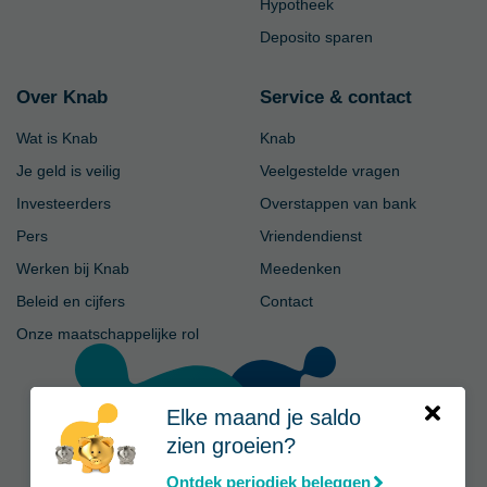
Hypotheek
Deposito sparen
Over Knab
Service & contact
Wat is Knab
Knab
Je geld is veilig
Veelgestelde vragen
Investeerders
Overstappen van bank
Pers
Vriendendienst
Werken bij Knab
Meedenken
Beleid en cijfers
Contact
Onze maatschappelijke rol
Elke maand je saldo
zien groeien?
Ontdek periodiek beleggen