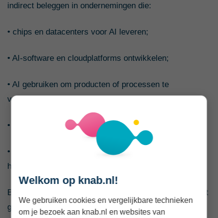
indirect beleggen in ondernemingen die:
• chips en datacenters voor AI leveren;
• AI-software en cloudplatforms ontwikkelen;
• AI gebruiken om producten of processen te
verbeteren;
• profiteren van extra vraag naar digitale infrastructuur;
• juist nadeel ondervinden van nieuwe concurrentie of
hoge investeringskosten.
Welkom op knab.nl!
Bekende technologiebedrijven kunnen een relatief groot
We gebruiken cookies en vergelijkbare technieken
gewicht hebben in wereldwijde aandelenindices.
om je bezoek aan knab.nl en websites van