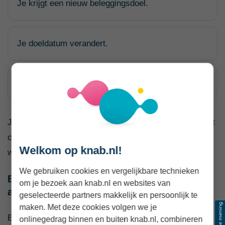
Je krijgt een nieuw beleggingsdoel.
Je doeldatum verandert.
Je voorkeuren rond duurzaamheid veranderen.
Je kunt het zien als onderhoud aan je beleggingen. Niet
omdat je steeds iets moet wijzigen, maar omdat je wilt
Welkom op knab.nl!
weten of je plan nog past.
We gebruiken cookies en vergelijkbare technieken
Beleggen voor je pensioen vraagt extra
om je bezoek aan knab.nl en websites van
aandacht
geselecteerde partners makkelijk en persoonlijk te
maken. Met deze cookies volgen we je
Beleg je voor je pensioen? Dan is het extra belangrijk
onlinegedrag binnen en buiten knab.nl, combineren