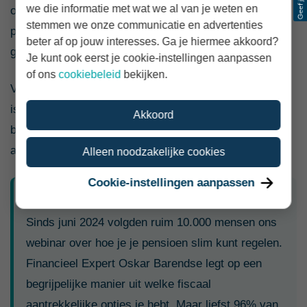
we die informatie met wat we al van je weten en
om je beleggingsplan regelmatig te checken. Bij
stemmen we onze communicatie en advertenties
pensioenbeleggen bouwen we het risico namelijk
beter af op jouw interesses. Ga je hiermee akkoord?
geleidelijk af naarmate je doeldatum dichterbij komt.
Je kunt ook eerst je cookie-instellingen aanpassen
of ons
cookiebeleid
bekijken.
Verandert je gewenste pensioendatum of je doel? Dan
is het belangrijk dat je dit op tijd aanpast in je
Akkoord
beleggingsplan. Zo voorkom je dat je portefeuille blijft
aansluiten op een oude planning.
Alleen noodzakelijke cookies
Cookie-instellingen aanpassen
Tip
Sinds juni 2024 volgden ruim 10.000 mensen ons
webinar over hoe je je pensioen slim kunt regelen.
Financieel Expert Oskar Barendse legt op een
begrijpelijke manier uit welke fiscaal
aantrekkelijke opties je hebt. Maar liefst 96% van