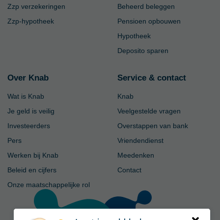
Zzp verzekeringen
Beheerd beleggen
Zzp-hypotheek
Pensioen opbouwen
Hypotheek
Deposito sparen
Over Knab
Service & contact
Wat is Knab
Knab
Je geld is veilig
Veelgestelde vragen
Investeerders
Overstappen van bank
Pers
Vriendendienst
Werken bij Knab
Meedenken
Beleid en cijfers
Contact
Onze maatschappelijke rol