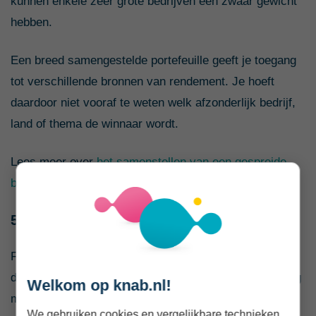
kunnen enkele zeer grote bedrijven een zwaar gewicht
hebben.
Een breed samengestelde portefeuille geeft je toegang
tot verschillende bronnen van rendement. Je hoeft
daardoor niet vooraf te weten welk afzonderlijk bedrijf,
land of thema de winnaar wordt.
Lees meer over
het samenstellen van een gespreide
beleggingsportefeuille
.
5. Je plan te vaak veranderen
Financieel nieuws en beurskoersen veranderen iedere
dag. Dat betekent niet dat je portefeuille ook iedere dag
Welkom op knab.nl!
moet veranderen.
We gebruiken cookies en vergelijkbare technieken