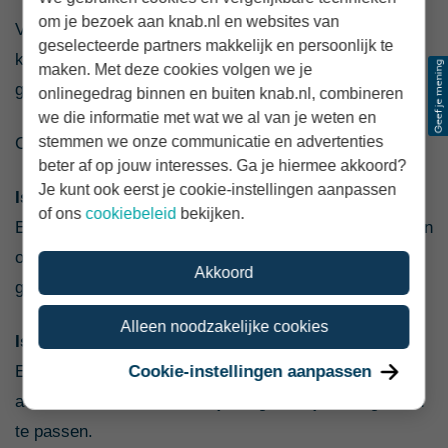
om je bezoek aan knab.nl en websites van
Veel handelen kan leiden tot extra kosten en maakt de
geselecteerde partners makkelijk en persoonlijk te
kans groter dat je koopt nadat koersen al sterk zijn
maken. Met deze cookies volgen we je
gestegen of verkoopt nadat ze juist zijn gedaald.
onlinegedrag binnen en buiten knab.nl, combineren
we die informatie met wat we al van je weten en
stemmen we onze communicatie en advertenties
Controleer daarom eerst waarom je wilt handelen.
beter af op jouw interesses. Ga je hiermee akkoord?
Je kunt ook eerst je cookie-instellingen aanpassen
Is je persoonlijke situatie veranderd?
of ons
cookiebeleid
bekijken.
Een nieuw doel, een kortere looptijd, een ander inkomen
of veranderde financiële verplichtingen kunnen een
Akkoord
goede reden zijn om je plan opnieuw te bekijken.
Alleen noodzakelijke cookies
Is alleen de beurs veranderd?
Cookie-instellingen aanpassen
Een daling, stijging of alarmerend nieuwsbericht is niet
automatisch een reden om je langetermijnstrategie aan
te passen.